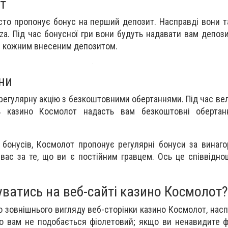
т
сто пропонує бонус на перший депозит. Насправді вони 
a. Під час бонусної гри вони будуть надавати вам депози
з кожним внесеним депозитом.
ни
егулярну акцію з безкоштовними обертаннями. Під час вели
ь казино Космолот надасть вам безкоштовні оберта
 бонусів, Космолот пропонує регулярні бонуси за винаго
вас за те, що ви є постійним гравцем. Ось це співвідно
уватись на веб-сайті казино Космолот?
 зовнішнього вигляду веб-сторінки казино Космолот, насп
 вам не подобається фіолетовий; якщо ви ненавидите ф