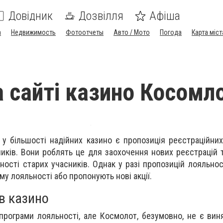
Довідник
Дозвілля
Афіша
а
Недвижимость
Фотоотчеты
Авто / Мото
Погода
Карта міст
а сайті казино Косомл
у більшості надійних казино є пропозиція реєстраційних
иків. Вони роблять це для заохочення нових реєстрацій т
ості старих учасників. Однак у разі пропозицій лояльнос
у лояльності або пропонують нові акції.
 в казино
програми лояльності, але Космолот, безумовно, не є виня