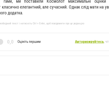
ої гами, ми поставили Космолот максимальні оцінки 
 класично елегантний, але сучасний. Однак слід мати на ув
ого додатка.
бхідний текст і натисніть Ctrl + Enter, щоб повідомити про це редакцію
0,0
Оцініть першим
Авторизируйтесь
, ч