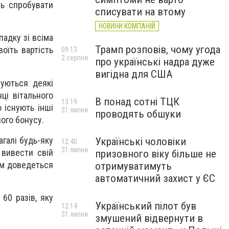
ть спробувати
списувати на втому
НОВИНИ КОМПАНІЙ
падку зі всіма
Трамп розповів, чому угода
оїть вартість
09:13
2 серпня
про українські надра дуже
вигідна для США
вуються деякі
ці вітального
В понад сотні ТЦК
13:19
 існують інші
31 липня
проводять обшуки
ного бонусу.
галі будь-яку
Українські чоловіки
12:40
31 липня
 вивести свій
призовного віку більше не
ам доведеться
отримуватимуть
автоматичний захист у ЄС
60 разів, яку
Український пілот був
12:14
31 липня
змушений відвернути в