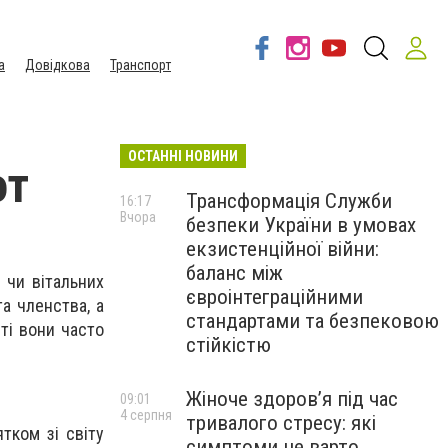
а
Довідкова
Транспорт
ОСТАННІ НОВИНИ
от
Трансформація Служби
16:17
Вчора
безпеки України в умовах
екзистенційної війни:
баланс між
 чи вітальних
євроінтеграційними
а членства, а
стандартами та безпековою
ті вони часто
стійкістю
Жіноче здоров’я під час
09:01
4 серпня
тривалого стресу: які
тком зі світу
симптоми не варто