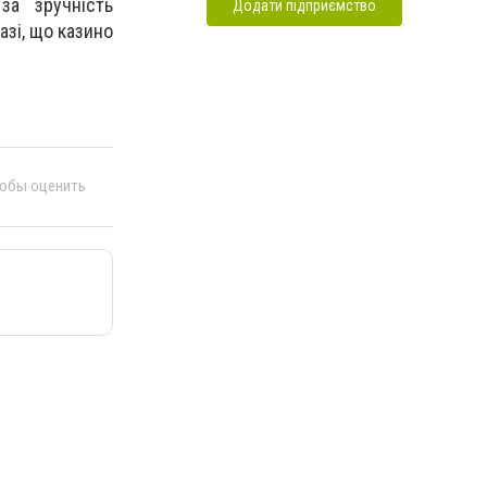
за зручність
Додати підприємство
азі, що казино
тобы оценить