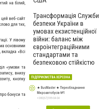
США
тий на білий,
Трансформація Служби
 цей веб-сайт
безпеки України в
слово для тих,
умовах екзистенційної
війни: баланс між
ації. У лівому
євроінтеграційними
іма основними
, вкладка «Всі
стандартами та
безпековою стійкістю
діл «умови та
запису, внизу
ПІДПРИЄМСТВА ХЕРСОНА
озиту, кнопку
★ BusMaster ★ Переобладнання
Мікроавтобусів №1
 про бонуси та
+380(67)599-04-04