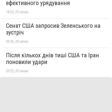
ефективного урядування
18:03
29 липня
Сенат США запросив Зеленського на
зустріч
09:56
29 липня
Після кількох днів тиші США та Іран
поновили удари
09:22
29 липня