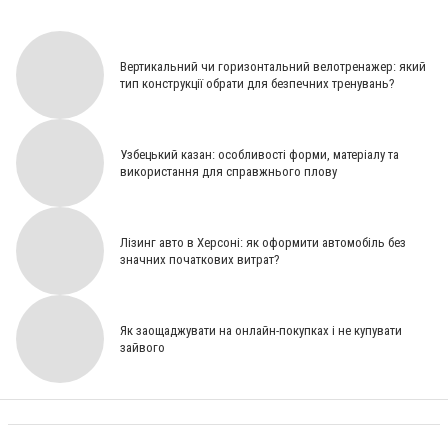
Вертикальний чи горизонтальний велотренажер: який
тип конструкції обрати для безпечних тренувань?
Узбецький казан: особливості форми, матеріалу та
використання для справжнього плову
Лізинг авто в Херсоні: як оформити автомобіль без
значних початкових витрат?
Як заощаджувати на онлайн-покупках і не купувати
зайвого
Путешествия с заботой о себе: SPA-туры от Caspi Tours [СЮЖЕТ]
Как путешествовать по Грузии на
автомобиле: полный гид для туристов [Спонсорський матеріал]