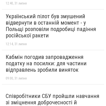
12:40
31 липня
Український пілот був змушений
відвернути в останній момент - у
Польщі розповіли подробиці падіння
російської ракети
12:14
31 липня
Кабмін погодив запровадження
податку на посилки: для частини
відправлень зробили виняток
09:00
31 липня
Співробітники СБУ пройшли навчання
зі зміцнення доброчесності й