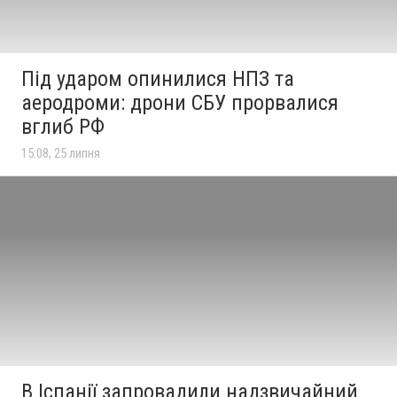
Під ударом опинилися НПЗ та
аеродроми: дрони СБУ прорвалися
вглиб РФ
15:08, 25 липня
В Іспанії запровадили надзвичайний