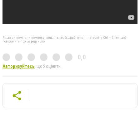
Якщо ви помітили помилку, виділіть необхідний текст і натисніть Ctrl + Enter, щоб
повідомити про це редакцію
0,0
Авторизуйтесь
, щоб оцінити