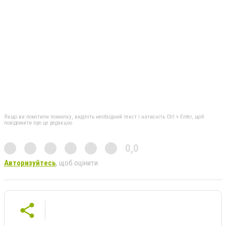
Якщо ви помітили помилку, виділіть необхідний текст і натисніть Ctrl + Enter, щоб
повідомити про це редакцію
0,0
Авторизуйтесь
, щоб оцінити