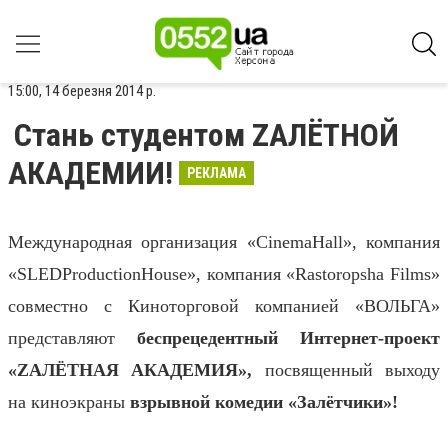
15:00, 14 березня 2014 р.
Стань студентом ZAЛЁТНОЙ
АКАДЕМИИ!
РЕКЛАМА
Международная организация «
CinemaHall
», компания
«
SLED
Production
House
», компания «Rastoropsha Films»
совместно с Киноторговой компанией «ВОЛЬГА»
представляют
беспрецедентный Интернет-проект
«
Z
А
ЛЁТНАЯ АКАДЕМИЯ»,
посвященный выходу
на киноэкраны
взрывной комедии «Залётчики»!