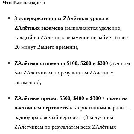
Что Вас ожидает:
3 суперкреативных
ZA
лётных урока и
ZA
лётных экзамена
(выполняются удаленно,
каждый из
ZA
лётных экзаменов не займет более
20 минут Вашего времени),
ZA
лётная стипендия $100, $200 и $300
(лучшим
5-и
ZA
лётчикам по результатам
ZA
лётных
экзаменов),
ZA
лётные призы: $500, $400 и $300 + полет на
настоящем вертолете/
альтернативный вариант –
радиоуправляемый вертолет! (3-м лучшим
ZA
лётчикам по результатам всех
ZA
лётных