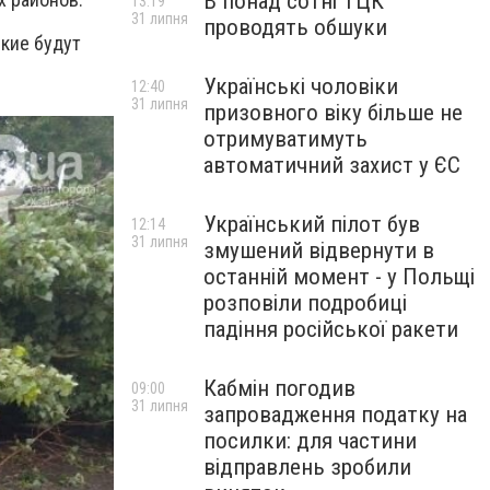
В понад сотні ТЦК
13:19
31 липня
проводять обшуки
кие будут
Українські чоловіки
12:40
31 липня
призовного віку більше не
отримуватимуть
автоматичний захист у ЄС
Український пілот був
12:14
31 липня
змушений відвернути в
останній момент - у Польщі
розповіли подробиці
падіння російської ракети
Кабмін погодив
09:00
31 липня
запровадження податку на
посилки: для частини
відправлень зробили