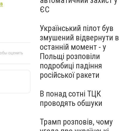
автоматичний захист у
ев
ЄС
Український пілот був
змушений відвернути в
останній момент - у
тобы оценить
Польщі розповіли
подробиці падіння
російської ракети
В понад сотні ТЦК
проводять обшуки
Трамп розповів, чому