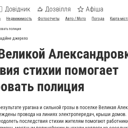
Довідник
Дозвілля
Афіша
а
Недвижимость
Фотоотчеты
Авто / Мото
Погода
Карта міст
ровать полиция
адійне джерело
 Великой Александров
вия стихии помогает
овать полиция
результате урагана и сильной грозы в
поселке
Великая Алек
е
ж
д
ены
провода на линиях электропередач
,
крыши домов
.
одолеть последствия стихии жителям
помогают работники
помощь местным полицейским выехали коллеги из соседни