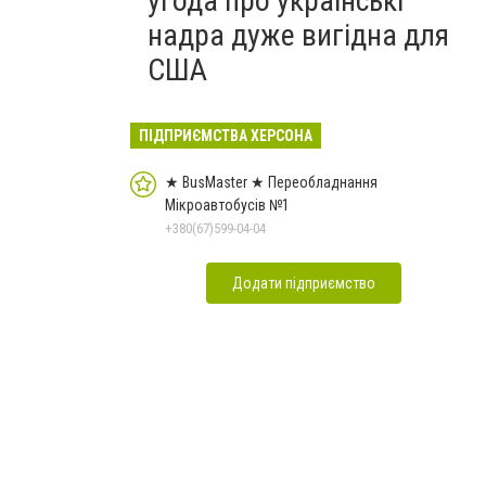
угода про українські
надра дуже вигідна для
США
ПІДПРИЄМСТВА ХЕРСОНА
★ BusMaster ★ Переобладнання
Мікроавтобусів №1
+380(67)599-04-04
Додати підприємство