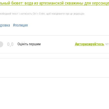
ьный бювет: вода из артезианской скважины для херсонц
бхідний текст і натисніть Ctrl + Enter, щоб повідомити про це редакцію
дровка
#полиция
0,0
Оцініть першим
Авторизируйтесь
, ч