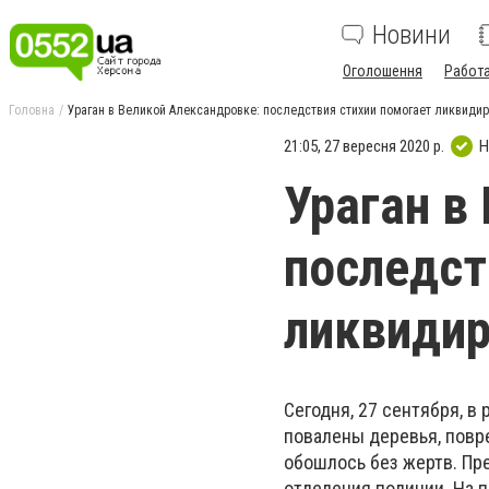
Новини
Оголошення
Работ
Головна
Ураган в Великой Александровке: последствия стихии помогает ликвиди
21:05, 27 вересня 2020 р.
Н
Ураган в
последст
ликвидир
Сегодня,
27 сентября,
в 
повалены деревья, повр
обошлось без жертв.
Пре
отделения полиции.
Н
а 