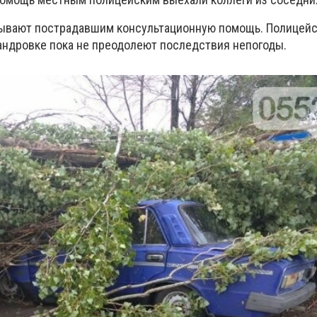
зывают пострадавшим консультационную помощь
.
Полицейс
андровке пока не преодолеют
последствия непогоды.