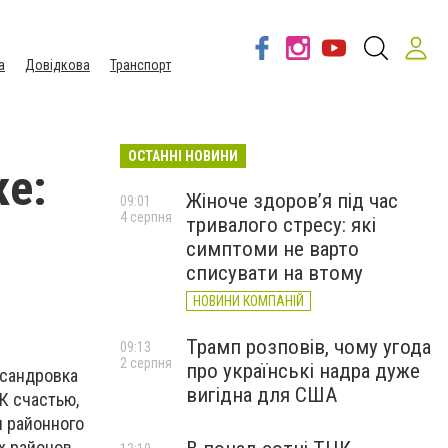
а
Довідкова
Транспорт
ОСТАННІ НОВИНИ
ке:
Жіноче здоров’я під час
09:01
4 серпня
тривалого стресу: які
симптоми не варто
списувати на втому
НОВИНИ КОМПАНІЙ
Трамп розповів, чому угода
09:13
2 серпня
про українські надра дуже
сандровка
вигідна для США
К счастью,
 районного
х районов.