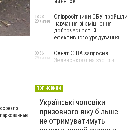
виняток
Співробітники СБУ пройшли
18:03
29 липня
навчання зі зміцнення
доброчесності й
ефективного урядування
Сенат США запросив
09:56
29 липня
Зеленського на зустріч
ТОП НОВИНИ
Українські чоловіки
 сорвало
призовного віку більше
ипаркованные
не отримуватимуть