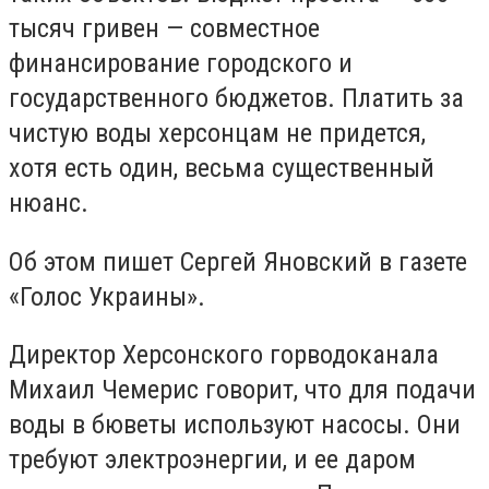
тысяч
гривен
— совместное
финансирование
городского и
государственного бюджетов.
П
латить
за
чист
ую
воды
херсонцам не придется,
хотя есть
один, весьма
существенный
нюанс.
Об этом пишет Сергей Яновский в газете
«Голос Украины».
Директор Херсонского горводоканала
Михаил Чемерис говорит, что для подачи
воды в бюветы используют насосы. Они
требуют электроэнергии,
и ее
даром