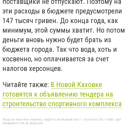
поставщики не отпускают. Поэтому на
эти расходы в бюджете предусмотрели
147
тысяч
гривен.
До
конц
а
года, как
минимум, этой суммы хватит.
Но потом
деньги вновь нужно будет брать из
бюджета города. Так что вода, хоть и
косвенно, но оплачивается за счет
налогов херсонцев.
Читайте также:
В Новой Каховке
готовятся к объявлению тендера на
строительство спортивного комплекса
Якщо ви помітили помилку, виділіть необхідний текст і натисніть Ctrl + Enter, щоб
повідомити про це редакцію