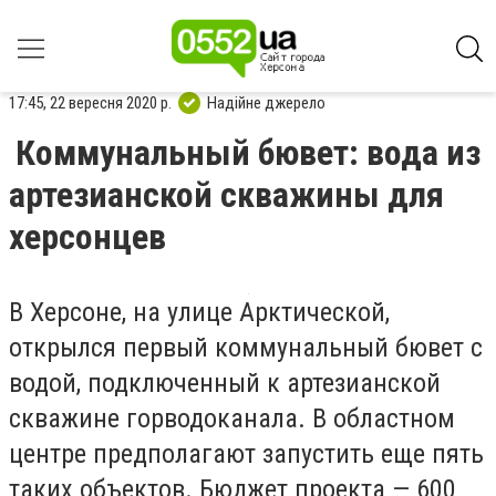
17:45, 22 вересня 2020 р.
Надійне джерело
Коммунальный бювет: вода из
артезианской скважины для
херсонцев
В Херсоне, н
а улице Арктической
,
открылся первый коммунальный бювет с
водой, подключенный к артезианской
скважин
е
горводоканала.
В областном
центре предполагают
запус
тить
еще пять
таких объектов.
Бюджет проекта —
600