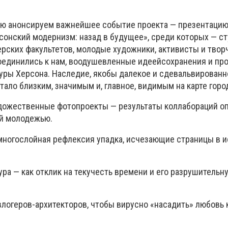
ью анонсируем важнейшее событие проекта
—
презентацию
сонский модернизм: назад в будущее», среди которых
—
ст
ерских факультетов, молодые художники, активисты и твор
оединились к нам, воодушевленные иде
ей
со
хранения и пр
уры Херсона. Наследие, якобы далек
ое
и
с
девальв
ированн
тал
о
близк
им
, значим
ым
и, главное, видим
ым
на карте горо
удожественные фотопроекты
—
результаты коллабораций о
ой молодежью.
ногослойная рефлексия упадка
,
исчезающ
ие
страницы в и
тура
—
как отклик на текучесть времени и его разрушительн
влогер
о
в-архитекторов
,
чтобы вирусно «насадить» любовь 