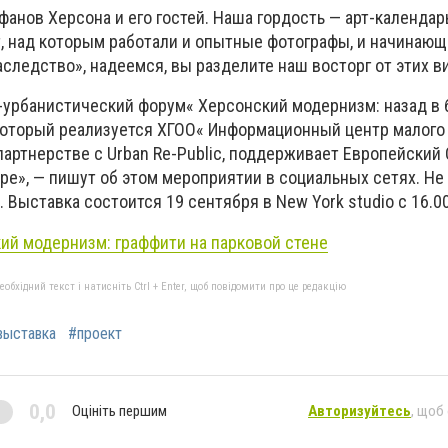
фанов Херсона и его гостей. Наша гордость
—
арт-календар
, над которым работали и опытные фотографы, и начинающ
наследство»
,
надеемся, вы разделите наш восторг от этих в
урбанистический форум« Херсонский модернизм: назад в
оторый реализуется ХГОО« Информационный центр малого 
партнерстве с Urban Re-Public, поддерживает Европейский
ope
», — пишут об этом мероприятии в социальных сетях. Не
Выставка состоится 19 сентября в New York studio с 16.00
ий модернизм: граффити на парковой стене
бхідний текст і натисніть Ctrl + Enter, щоб повідомити про це редакцію
выставка
#проект
0,0
Оцініть першим
Авторизуйтесь
, щоб