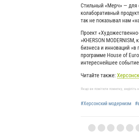
Стильный «Мерч»
—
для 
колаборативн
ый
продукт
так не показывал нам «
Проект «Художественно-
»KHERSON MODERNISM, к
бизнеса и инноваций »в 
программе House of Eur
интереснейшее событие. 
Читайте также:
Херсонск
Якщо ви помітили помилку, виділіть нео
#Херсонский модернизм
#