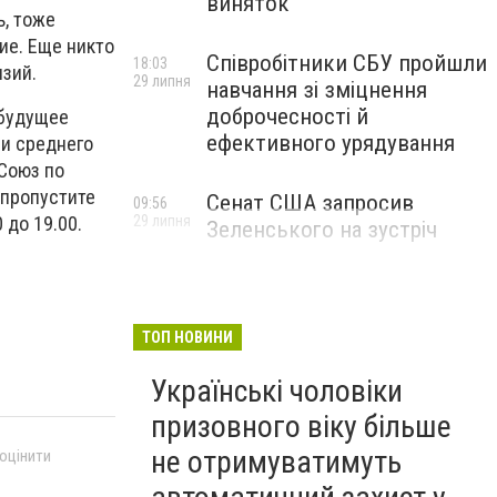
виняток
ь, тоже
ие. Еще никто
Співробітники СБУ пройшли
18:03
и
зий
.
29 липня
навчання зі зміцнення
доброчесності й
 будущее
ефективного урядування
и среднего
 Союз по
 пропустите
Сенат США запросив
09:56
29 липня
 до 19.00.
Зеленського на зустріч
ТОП НОВИНИ
Українські чоловіки
призовного віку більше
не отримуватимуть
 оцінити