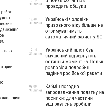
В понад сотні ТЦК
13:19
31 липня
проводять обшуки
 р
а
бот
уденты
Українські чоловіки
12:40
ческие
31 липня
призовного віку більше не
одвижения
отримуватимуть
ое
автоматичний захист у ЄС
да.
Український пілот був
12:14
пытных
31 липня
змушений відвернути в
останній момент - у Польщі
стории
розповіли подробиці
падіння російської ракети
ую
Кабмін погодив
09:00
31 липня
запровадження податку на
к наследию
посилки: для частини
відправлень зробили