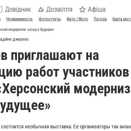
Довідник
Дозвілля
Афіша
а
Недвижимость
Фотоотчеты
Авто / Мото
Погода
Карта міст
нский модернизм: назад в будущее»
адійне джерело
в приглашают на
цию работ участников
«Херсонский модерниз
будущее»
 состоится необычная выставка. Ее организаторы так ано