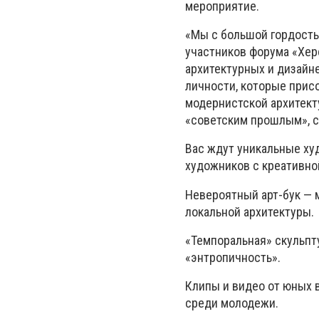
мероприятие.
«
Мы с большой гордост
участников форума «Хер
архитектурных и дизайн
личности, которые прис
модернистской архитект
«советским прошлым», с
Вас ждут уникальные х
художников с креативн
Невероятный арт-бук
—
м
локальной архитектуры.
«Темпоральная» скульп
«энтропичн
о
сть».
Клипы и видео от юных 
среди молодежи.