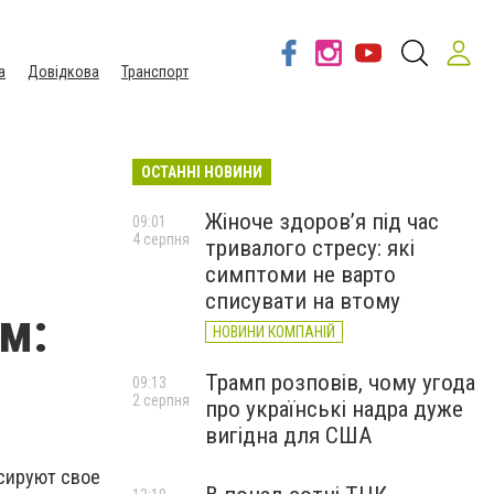
а
Довідкова
Транспорт
ОСТАННІ НОВИНИ
Жіноче здоров’я під час
09:01
4 серпня
тривалого стресу: які
симптоми не варто
списувати на втому
м:
НОВИНИ КОМПАНІЙ
Трамп розповів, чому угода
09:13
2 серпня
про українські надра дуже
вигідна для США
нсируют свое