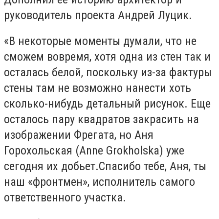
руководитель проекта Андрей Луцик.
«В
некоторые моменты думали
,
что не
сможем вовремя, хотя одна из стен так и
осталась белой, поскольку из
-
за фактуры
стены там не возможно нанести хоть
сколько-нибудь детальный рисунок.
Е
ще
осталось пару квадратов закрасить на
изображении Фрегата, но
Аня
Горохольская (
Anne Grokholska
)
уже
сегодня их добьет
.
С
пасибо тебе
,
Аня, ты
наш «фронтмен
»
, исполнитель самого
ответственного участка.