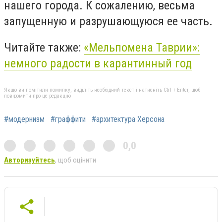
нашего города. К сожалению, весьма
запущенную и разрушающуюся ее часть.
Читайте также:
«Мельпомена Таврии»:
немного радости в карантинный год
Якщо ви помітили помилку, виділіть необхідний текст і натисніть Ctrl + Enter, щоб
повідомити про це редакцію
#модернизм
#граффити
#архитектура Херсона
0,0
Авторизуйтесь
, щоб оцінити