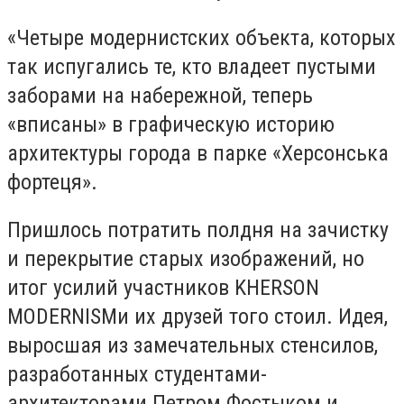
«
Четыре модернистских объекта, которых
так испугались те, кто владеет пустыми
заборами на набережной, теперь
«вписаны» в графическую историю
архитектуры города в парке «Херсонська
фортеця».
Пришлось потратить полдня на зачистку
и перекрытие старых изображений, но
итог усилий участников KHERSON
MODERNISM
и их друзей того стоил. Идея,
выросшая из замечательных стенсилов,
разработанных студентами-
а
рхитекторами П
е
тр
ом
Фостык
ом
и