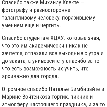
Спасибо также Миха
илу
Кл
е
кт
е —
фотограф
у
и разносторонне
талантлив
ому
человек
у,
порази
вшему
умением еще и чертить.
Спасибо студентам ХДАУ, которые зная
,
что это им академически никак не
зачтется, отпахали все выходные с утра и
до заката, а университету спасибо за то
что есть возможность их учить, что
архиважно для города.
Огромное спасибо
Наталье Бимбирайте
и
Марин
е
Войтенко
за тортик, пикник и
атмосферу настоящего праздника, и за то