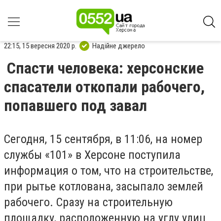
22:15, 15 вересня 2020 р.
Надійне джерело
Спасти человека: херсонские
спасатели откопали рабочего,
попавшего под завал
Сегодня,
15 сентября, в 11:06, на номер
с
лужбы «101»
в
Херсоне поступила
информация о том, что на строительстве
,
при рытье котлована
,
засыпало землей
рабочего. Сразу
на
строительн
ую
площадк
у
, расположенн
ую
на углу улиц