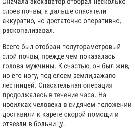
Сначала экскаватор отобрал несколько
слоев почвы, а дальше спасатели
аккуратно, но достаточно оперативно,
ра
скопали
завал
.
Всего был отобран
полутора
метровый
слой почвы, прежде чем показалась
голова мужчины. К счастью, он был жив,
но его ногу
,
под слоем земли
,
зажало
лестнице
й
. Спасательная операция
продолжалась в течение часа.
Н
а
носилках человека в сидячем положении
доставили к карете скорой помощи и
отвезли в больницу.