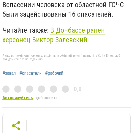
В
спасении человека от областной ГС
Ч
С
были
задействован
ы
16 спасателей.
Читайте также:
В Донбассе ранен
херсонец Виктор Залевский
Якщо ви помітили помилку, виділіть необхідний текст і натисніть Ctrl + Enter, щоб
повідомити про це редакцію
#завал
#спасатели
#рабочий
0,0
Авторизуйтесь
, щоб оцінити