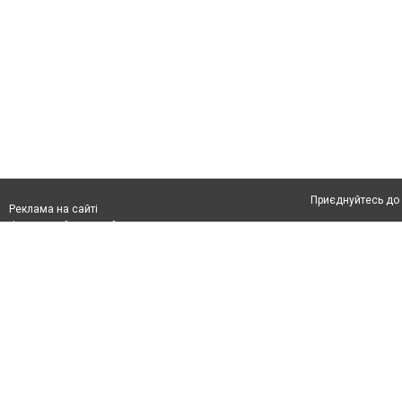
Приєднуйтесь до 
Реклама на сайті
Франшиза "CitySites"
Автори проєкту
Реклама на сайті:
Допускається цит
rek@citysites.ua
обов'язкового по
прямого, відкрито
або в якості дже
Матеріали з плаш
"Політичні новини
Політика конфіде