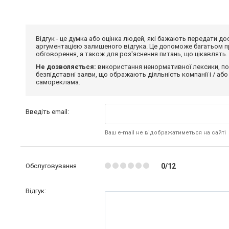
Відгук - це думка або оцінка людей, які бажають передати 
аргументацією залишеного відгука. Це допоможе багатьом пр
обговорення, а також для роз'яснення питань, що цікавлять.
Не дозволяється:
використання ненормативної лексики, по
безпідставні заяви, що ображають діяльність компанії і / або
самореклама.
Введіть email:
Ваш e-mail не відображатиметься на сайті
Обслуговування
0/12
Відгук: