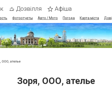
ик
Дозвілля
Афіша
ость
Фотоотчеты
Авто / Мото
Погода
Карта міста
Дові
, ООО, ателье
Зоря, ООО, ателье