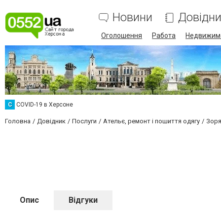
Новини
Довідн
Оголошення
Работа
Недвижим
C
COVID-19 в Херсоне
Головна
Довідник
Послуги
Ательє, ремонт і пошиття одягу
Зоря
Опис
Відгуки