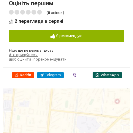
Оцініть першим
(
0
оцінок)
2 перегляди в серпні
Я рекомендую
Ніхто ще не рекомендував
Авторизуйтесь
,
щоб оцінити і порекомендувати
Reddit
Telegram
Viber
WhatsApp