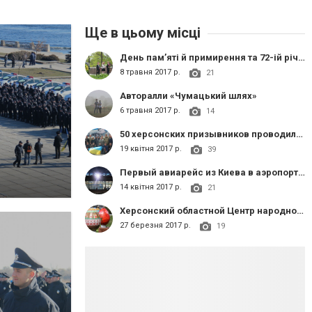
Ще в цьому місці
День пам’яті й примирення та 72-ій річниця перемоги над нацизмом у Другій світовій війні
8 травня 2017 р.
21
Авторалли «Чумацький шлях»
6 травня 2017 р.
14
50 херсонских призывников проводили в армию
19 квітня 2017 р.
39
Первый авиарейс из Киева в аэропорт «Херсон»
14 квітня 2017 р.
21
Херсонский областной Центр народного творчества презентовал 90-сантиметровые писанки
27 березня 2017 р.
19