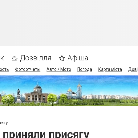
ик
Дозвілля
Афіша
ость
Фотоотчеты
Авто / Мото
Погода
Карта міста
Дові
сягу
 приняли присягу