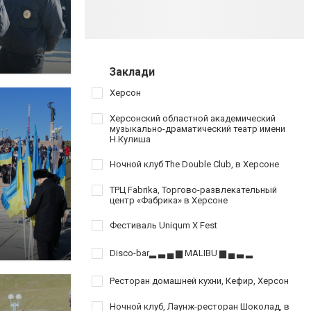
Заклади
Херсон
Херсонский областной академический
музыкально-драматический театр имени
Н.Кулиша
Ночной клуб The Double Club, в Херсоне
ТРЦ Fabrika, Торгово-развлекательный
центр «Фабрика» в Херсоне
Фестиваль Uniqum X Fest
Disco-bar▂ ▃ ▄ ▆ MALIBU ▆ ▄ ▃ ▂
Ресторан домашней кухни, Кефир, Херсон
Ночной клуб, Лаунж-ресторан Шоколад, в