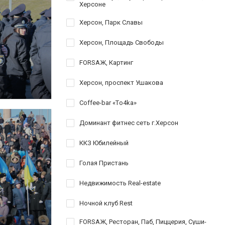
Херсоне
Херсон, Парк Славы
Херсон, Площадь Свободы
FORSAЖ, Картинг
Херсон, проспект Ушакова
Coffee-bar «Тo4ka»
Доминант фитнес сеть г.Херсон
ККЗ Юбилейный
Голая Пристань
Недвижимость Real-estate
Ночной клуб Rest
FORSAЖ, Ресторан, Паб, Пиццерия, Суши-