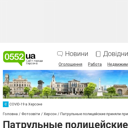
Новини
Довідн
Оголошення
Работа
Недвижим
C
COVID-19 в Херсоне
Головна
Фотозвіти
Херсон
Патрульные полицейские приняли при
Патрульные полицейские