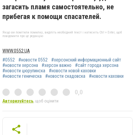
загасить пламя самостоятельно, не
прибегая к помощи спасателей.
Якщо ви помітили помилку, виділіть необхідний текст і натисніть Ctrl + Enter, щоб
повідомити про це редакцію
WWW.0552.UA
#0552
#новости 0552
#херсонский информационный сайт
#новости херсона
#херсон важно
#сайт города херсона
#новости цюрупинска
#новости новой каховки
#новости геническа
#новости скадовска
#новости каховки
0,0
Авторизуйтесь
, щоб оцінити