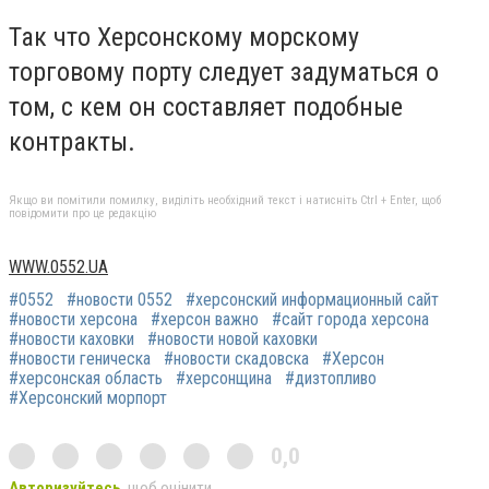
Так что Херсонскому морскому
торговому порту следует задуматься о
том, с кем он составляет подобные
контракты.
Якщо ви помітили помилку, виділіть необхідний текст і натисніть Ctrl + Enter, щоб
повідомити про це редакцію
WWW.0552.UA
#0552
#новости 0552
#херсонский информационный сайт
#новости херсона
#херсон важно
#сайт города херсона
#новости каховки
#новости новой каховки
#новости геническа
#новости скадовска
#Херсон
#херсонская область
#херсонщина
#дизтопливо
#Херсонский морпорт
0,0
Авторизуйтесь
, щоб оцінити