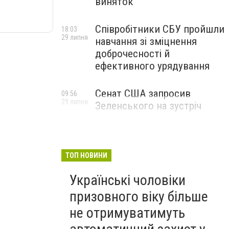
виняток
Співробітники СБУ пройшли
18:03
29 липня
навчання зі зміцнення
доброчесності й
ефективного урядування
Сенат США запросив
09:56
29 липня
Зеленського на зустріч
ТОП НОВИНИ
Українські чоловіки
призовного віку більше
не отримуватимуть