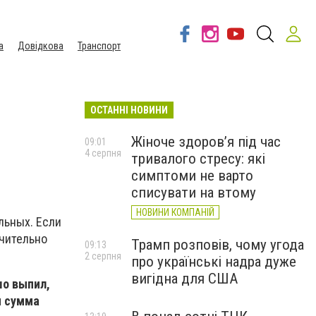
а
Довідкова
Транспорт
ОСТАННІ НОВИНИ
Жіноче здоров’я під час
09:01
4 серпня
тривалого стресу: які
симптоми не варто
списувати на втому
НОВИНИ КОМПАНІЙ
льных. Если
ючительно
Трамп розповів, чому угода
09:13
2 серпня
про українські надра дуже
вигідна для США
шо выпил,
я сумма