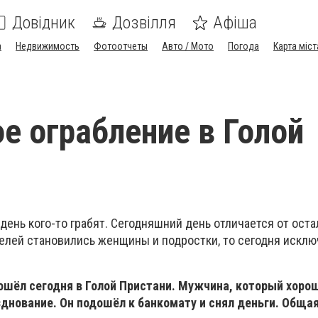
Довідник
Дозвілля
Афіша
а
Недвижимость
Фотоотчеты
Авто / Мото
Погода
Карта міст
е ограбление в Голой
ень кого-то грабят. Сегодняшний день отличается от оста
елей становились женщины и подростки, то сегодня искл
ошёл сегодня в Голой Пристани. Мужчина, который хоро
днование. Он подошёл к банкомату и снял деньги. Обща