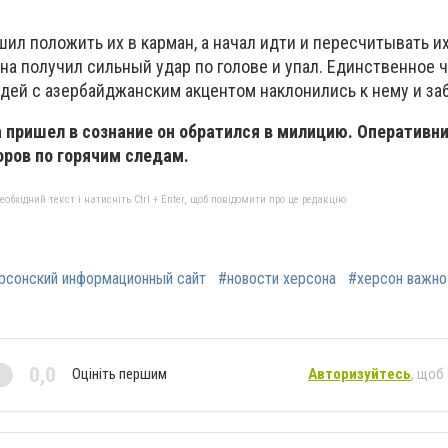
шил положить их в карман, а начал идти и пересчитывать и
а получил сильный удар по голове и упал. Единственное 
юдей с азербайджанским акцентом наклонились к нему и за
 пришел в сознание он обратился в милицию. Оперативн
ров по горячим следам.
бхідний текст і натисніть Ctrl + Enter, щоб повідомити про це редакцію
рсонский информационный сайт
#новости херсона
#херсон важно
0,0
Оцініть першим
Авторизуйтесь
, щоб