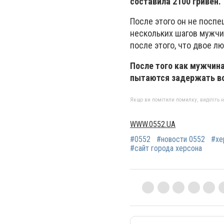
составила 2100 гривен.
После этого он не поспе
нескольких шагов мужчин
после этого, что двое л
После того как мужчина
пытаются задержать во
Якщо ви помітили помилку, виділіть нео
WWW.0552.UA
#0552
#новости 0552
#хе
#сайт города херсона