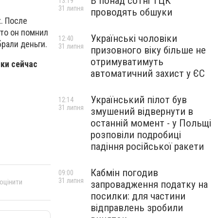
В понад сотні ТЦК
13:19
31 липня
проводять обшуки
х. После
что он помнил
Українські чоловіки
12:40
брали деньги.
31 липня
призовного віку більше не
отримуватимуть
ики сейчас
автоматичний захист у ЄС
Український пілот був
12:14
31 липня
змушений відвернути в
останній момент - у Польщі
розповіли подробиці
падіння російської ракети
Кабмін погодив
09:00
31 липня
 оцінити
запровадження податку на
посилки: для частини
відправлень зробили