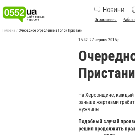
Новини
Оголошення
Работ
Головна
Очередное ограбление в Голой Пристани
15:42, 27 червня 2015 р.
Очередно
Пристани
На Херсонщине, каждый д
раньше жертвами грабит
мужчины.
Подобный случай произ
решил продолжить праз