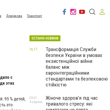
а
Довідкова
Транспорт
ОСТАННІ НОВИНИ
Трансформація Служби
16:17
безпеки України в умовах
екзистенційної війни:
баланс між
євроінтеграційними
одило с
стандартами та безпековою
ди этих
стійкістю
Жіноче здоров’я під час
09:01
. 95 % детей,
4 серпня
тривалого стресу: які
сть это
симптоми не варто