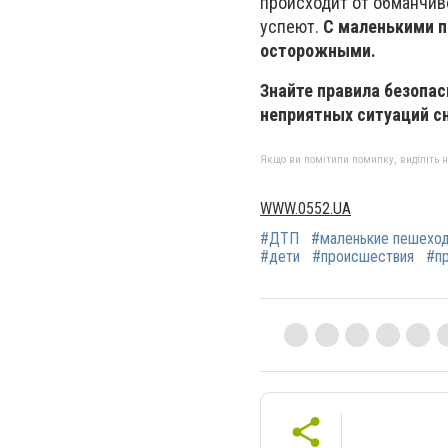
происходит от обманчиво
успеют.
С маленькими п
осторожными.
Знайте правила безопас
неприятных ситуаций с
Якщо ви помітили помилку, виділіть нео
WWW.0552.UA
#ДТП
#маленькие пешехо
#дети
#происшествия
#п