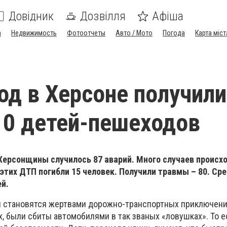
Довідник
Дозвілля
Афіша
а
Недвижимость
Фотоотчеты
Авто / Мото
Погода
Карта міст
год в Херсоне получили
0 детей-пешеходов
 Херсонщины случилось 87 аварий. Много случаев происх
этих ДТП погибли 15 человек. Получили травмы – 80. Сре
ей.
и становятся жертвами дорожно-транспортных приключений
, были сбиты автомобилями в так званых «ловушках». То е