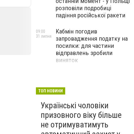
останній момент - у Польщі
розповіли подробиці
падіння російської ракети
Кабмін погодив
09:00
31 липня
запровадження податку на
посилки: для частини
відправлень зробили
виняток
Співробітники СБУ пройшли
18:03
29 липня
навчання зі зміцнення
доброчесності й
ТОП НОВИНИ
ефективного урядування
Українські чоловіки
призовного віку більше
не отримуватимуть