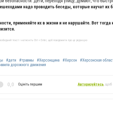
й безопасности. Дети, переходя улицу, думают, что быстр
ешеходами надо проводить беседы, которые научат их 
ности, применяйте их в жизни и не нарушайте. Вот тогда
низится.
бхідний текст і натисніть Ctrl + Enter, щоб повідомити про це редакцію
ды
#дети
#травмы
#Херсонщина
#Херсон
#Херсонская облас
равила дорожного движения
0,0
Оцініть першим
Авторизуйтесь
, щоб