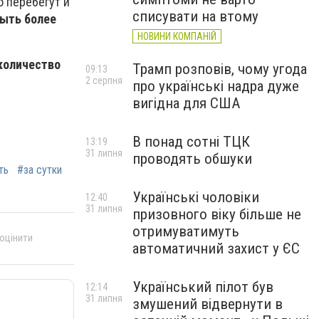
о перебегут и
списувати на втому
быть более
НОВИНИ КОМПАНІЙ
 количество
Трамп розповів, чому угода
09:13
2 серпня
про українські надра дуже
вигідна для США
В понад сотні ТЦК
13:19
31 липня
проводять обшуки
ть
#за сутки
Українські чоловіки
12:40
31 липня
призовного віку більше не
отримуватимуть
 оцінити
автоматичний захист у ЄС
Український пілот був
12:14
31 липня
змушений відвернути в