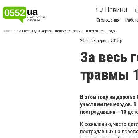
Новини
Оголошення
Работ
Головна
За весь год в Херсоне получили травмы 10 детей-пешеходов
20:50, 24 червня 2015 р.
За весь 
травмы 1
В этом году на дорогах
участием пешеходов. В 
пострадавших – 10 дет
К сожалению, часто дет
пострадавших на дорогах