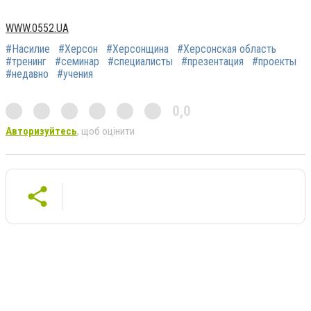
WWW.0552.UA
#Насилие
#Херсон
#Херсонщина
#Херсонская область
#тренинг
#семинар
#специалисты
#презентация
#проекты
#недавно
#учения
0,0
Авторизуйтесь
, щоб оцінити