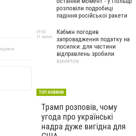
останній момент - у Польщі
розповіли подробиці
падіння російської ракети
Кабмін погодив
09:00
31 липня
запровадження податку на
посилки: для частини
 оцінити
відправлень зробили
виняток
Співробітники СБУ пройшли
18:03
29 липня
навчання зі зміцнення
доброчесності й
ТОП НОВИНИ
ефективного урядування
Трамп розповів, чому
угода про українські
надра дуже вигідна для