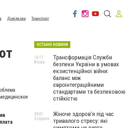
а
Довідкова
Транспорт
ОСТАННІ НОВИНИ
ют
Трансформація Служби
16:17
Вчора
безпеки України в умовах
екзистенційної війни:
баланс між
євроінтеграційними
роблема
стандартами та безпековою
 медицинское
стійкістю
Жіноче здоров’я під час
09:01
тив
4 серпня
тривалого стресу: які
ыплата
симптоми не варто