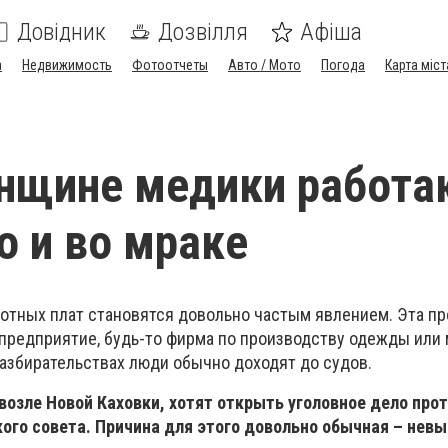
Довідник
Дозвілля
Афіша
а
Недвижимость
Фотоотчеты
Авто / Мото
Погода
Карта міст
нщине медики работа
о и во мраке
отных плат становятся довольно частым явлением. Эта п
предприятие, будь-то фирма по производству одежды или
разбирательствах люди обычно доходят до судов.
возле Новой Каховки, хотят открыть уголовное дело про
ого совета. Причина для этого довольно обычная – нев