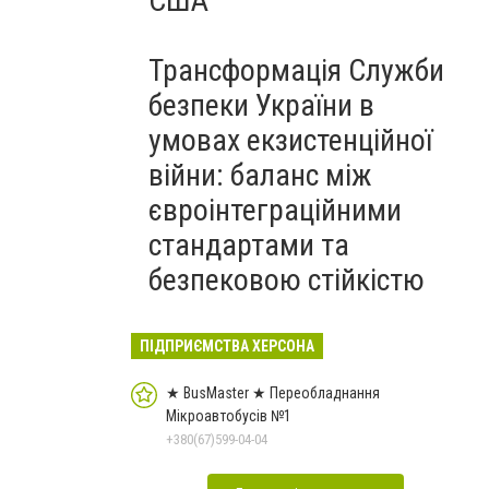
США
Трансформація Служби
безпеки України в
умовах екзистенційної
війни: баланс між
євроінтеграційними
стандартами та
безпековою стійкістю
ПІДПРИЄМСТВА ХЕРСОНА
★ BusMaster ★ Переобладнання
Мікроавтобусів №1
+380(67)599-04-04