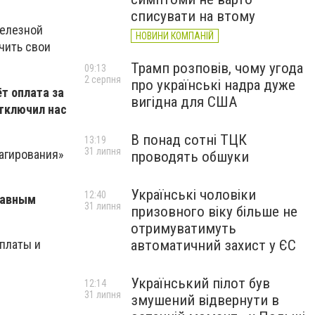
списувати на втому
железной
НОВИНИ КОМПАНІЙ
учить свои
Трамп розповів, чому угода
09:13
2 серпня
про українські надра дуже
т оплата за
вигідна для США
отключил нас
В понад сотні ТЦК
13:19
31 липня
еагирования»
проводять обшуки
Українські чоловіки
12:40
лавным
31 липня
призовного віку більше не
отримуватимуть
автоматичний захист у ЄС
рплаты и
Український пілот був
12:14
31 липня
змушений відвернути в