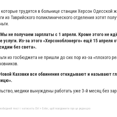
 которые трудятся в больнице станции Херсон Одесской 
леги из Таврийского поликлинического отделения хотят пол
ньги.
Мы не получаем зарплаты с 1 апреля. Кроме этого не идё
услуги. Из-за этого «Херсоноблэнерго» ещё 15 апреля 
сидим без света».
ьги из госбюджета не пришли до сих пор из-за «плохого р
новников.
 Новой Каховки все обвинения откидывают и называют г
ницю».
льство, медики вынуждены работать уже 3-й месяц без за
бхідний текст і натисніть Ctrl + Enter, щоб повідомити про це редакцію