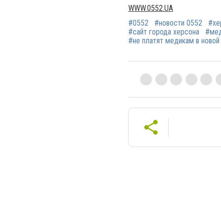
WWW.0552.UA
#0552
#новости 0552
#хе
#сайт города херсона
#мед
#не платят медикам в новой