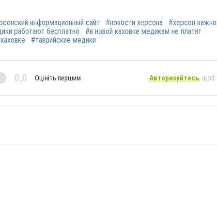
рсонский информационный сайт
#новости херсона
#херсон важно
ики работают бесплатно
#в новой каховке медикам не платят
 каховке
#таврийские медики
0,0
Оцініть першим
Авторизуйтесь
, щоб