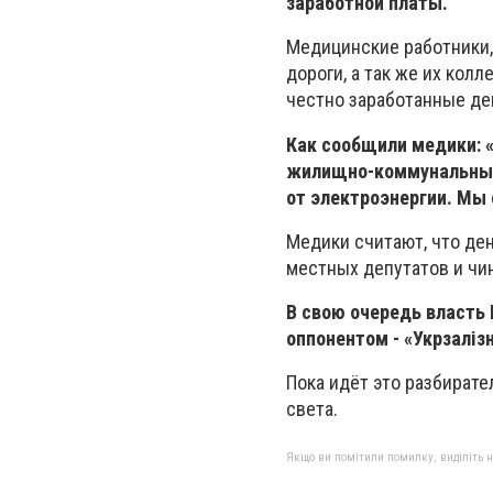
заработной платы.
Медицинские работники,
дороги, а так же их кол
честно заработанные де
Как сообщили медики: «
жилищно-коммунальные 
от электроэнергии. Мы 
Медики считают, что ден
местных депутатов и чи
В свою очередь власть
оппонентом - «Укрзаліз
Пока идёт это разбирате
света.
Якщо ви помітили помилку, виділіть нео