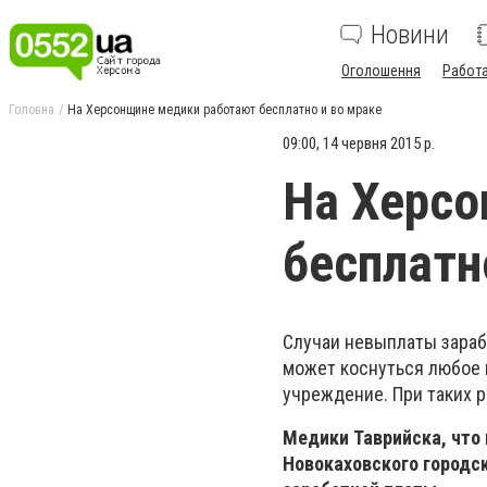
Новини
Оголошення
Работ
Головна
На Херсонщине медики работают бесплатно и во мраке
09:00, 14 червня 2015 р.
На Херсо
бесплатн
Случаи невыплаты зараб
может коснуться любое 
учреждение. При таких 
Медики Таврийска, что 
Новокаховского городск