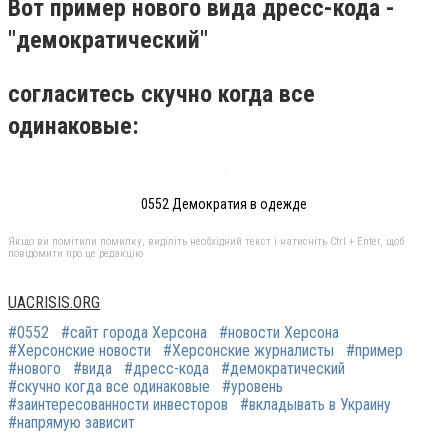
Вот пример нового вида дресc-кода -
"демократический"
согласитесь скучно когда все
одинаковые:
0552 Демократия в одежде
Якщо ви помітили помилку, виділіть необхідний текст і натисніть Ctrl + Enter, щоб
повідомити про це редакцію
UACRISIS.ORG
#0552
#сайт города Херсона
#новости Херсона
#Херсонские новости
#Херсонские журналисты
#пример
#нового
#вида
#дресc-кода
#демократический
#скучно когда все одинаковые
#уровень
#заинтересованности инвесторов
#вкладывать в Украину
#напрямую зависит