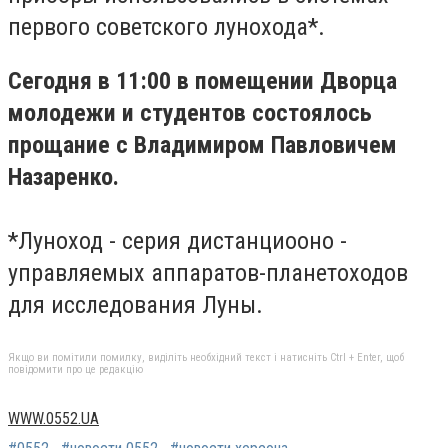
первого советского лунохода*.
Сегодня в 11:00 в помещении Дворца
молодежи и студентов состоялось
прощание с Владимиром Павловичем
Назаренко.
*Луноход - серия дистанциооно -
управляемых аппаратов-планетоходов
для исследования Луны.
Якщо ви помітили помилку, виділіть необхідний текст і натисніть Ctrl + Enter, щоб
повідомити про це редакцію
WWW.0552.UA