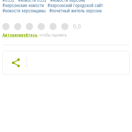
#0552
#новости 0552
#новости херсона
#херсонские новости
#херсонский городской сайт
#новости херсонщины
#почётный житель херсона
0,0
Авторизируйтесь
, чтобы оценить