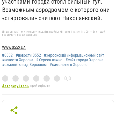
участками города стоял сильный гул.
Возможным аэродромом с которого они
«стартовали» считают Николаевский.
Якщо ви помітили помилку, виділіть необхідний текст і натисніть Ctrl + Enter, щоб
повідомити про це редакцію
WWW.0552.UA
#0552
#новости 0552
#херсонский информационный сайт
#новости Херсона
#Херсон важно
#сайт города Херсона
#самолёты над Херсоном
#самолёты в Херсоне
0,0
Авторизуйтесь
, щоб оцінити