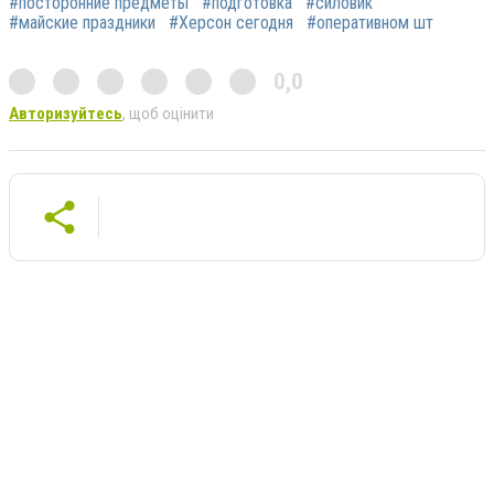
#посторонние предметы
#подготовка
#силовик
#майские праздники
#Херсон сегодня
#оперативном шт
0,0
Авторизуйтесь
, щоб оцінити