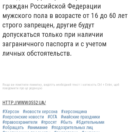
граждан Российской Федерации
мужского пола в возрасте от 16 до 60 лет
строго запрещен, другие будут
допускаться только при наличии
заграничного паспорта и с учетом
личных обстоятельств.
Якщо ви помітили помилку, виділіть необхідний текст і натисніть Ctrl + Enter, щоб
повідомити про це редакцію
HTTP://WWW.0552.UA/
#Херсон
#новости херсона
#херсонщина
#херсонские новости
#ОГА
#майские праздники
#правоохранители
#просят
#быть
#бдительными
#обращать
#внимание
#подозрительных лиц