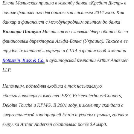
Елена Малинская пришла в команду банка «Кредит Днепр» в
начале фатального для банковской системы 2014 года. Как
банкир и финансист с международным опытом до банка
Виктора Пинчука
Малинская возглавляла Энергобанк и была
финансовым директором Альфа-Банка (Украина). Также в ее
трудовых активах – карьера в США в финансовой компании
Rothstein, Kass & Co.
и аудиторской компании Arthur Andersen
LLP.
Напомним, последняя входила в так называемую
«
большую
пятерку
»
вместе
с
E&Y, PricewaterhouseCoopers,
Deloitte Touche
и
KPMG.
В 2001 году, к моменту скандала с
энергетической корпорацией Enron и уходом с рынка, годовая
выручка Arthur Andersen составляла более $9 млрд.