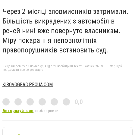
Через 2 місяці зловмисників затримали.
Більшість викрадених з автомо6ілів
речей нині вже повернуто власникам.
Міру покарання неповнолітніх
правопорушників встановить суд.
Якщо ви помітили помилку, виділіть необхідний текст і натисніть Ctrl + Enter, щоб
повідомити про це редакцію
KIROVOGRAD.PROUA.COM
0,0
Авторизуйтесь
, щоб оцінити