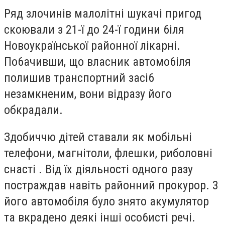
Ряд злочинів малолітні шукачі пригод
скоювали з 21-ї до 24-ї години 6іля
Новоукраїнської районної лікарні.
По6ачивши, що власник автомо6іля
полишив транспортний зaci6
незамкненим, вони відразу його
обкрадали.
Здобиччю дітей ставали як мобільні
телефони, магнітоли, флешки, риболовні
снасті . Від їх діяльності одного разу
постраждав навіть районний прокурор. 3
його автомобіля було знято акумулятор
та вкрадено деякі інші осо6исті речі.