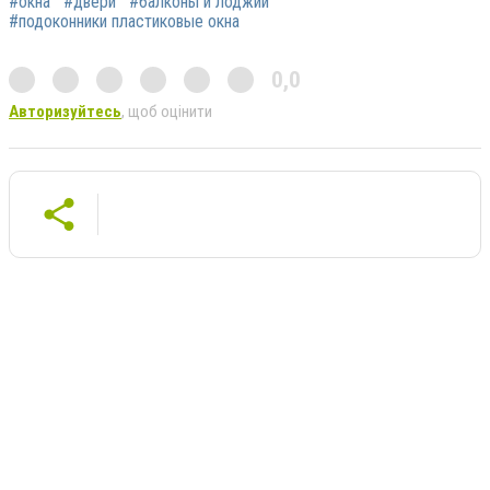
#окна
#двери
#балконы и лоджии
#подоконники пластиковые окна
0,0
Авторизуйтесь
, щоб оцінити