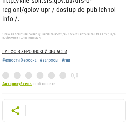
http://kherson.sfs.gov.ua/dfs-u-
regioni/golov-upr / dostup-do-publichnoi-
info /.
Якщо ви помітили помилку, виділіть необхідний текст і натисніть Ctrl + Enter, щоб
повідомити про це редакцію
ГУ ГФС В ХЕРСОНСКОЙ ОБЛАСТИ
#новости Херсона
#запросы
#гни
0,0
Авторизуйтесь
, щоб оцінити