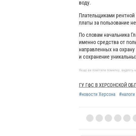
воду.
Плательщиками рентной 
платы за пользование н
По словам начальника Г
именно средства от пол
направленных на охрану
и сохранение уникальны
Якщо ви помітили помилку, виділіть нео
ГУ ГФС В ХЕРСОНСКОЙ ОБ
#новости Херсона
#налоги