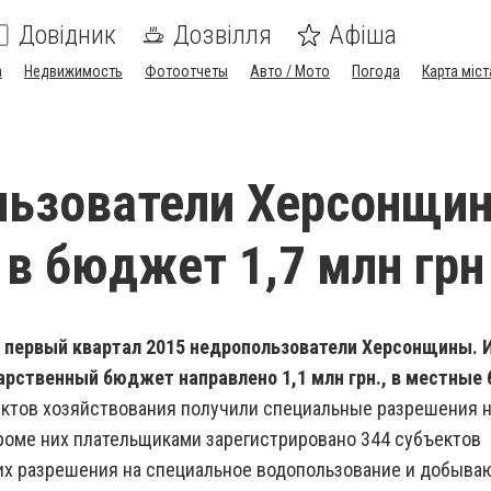
Довідник
Дозвілля
Афіша
а
Недвижимость
Фотоотчеты
Авто / Мото
Погода
Карта міст
льзователи Херсонщи
 в бюджет 1,7 млн грн
за первый квартал 2015 недропользователи Херсонщины. 
арственный бюджет направлено 1,1 млн грн., в местные
ктов хозяйствования получили специальные разрешения н
роме них плательщиками зарегистрировано 344 субъектов
их разрешения на специальное водопользование и добыва