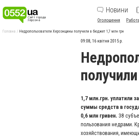
Новини
Оголошення
Работ
Головна
Недропользователи Херсонщины получили в бюджет 1,7 млн грн
09:08, 16 квітня 2015 р.
Недропо
получили
1,7 млн.грн. уплатили 
суммы средств в госуд
0,6 млн гривен.
38 субъе
пользования недрами. К
хозяйствования, имеющ