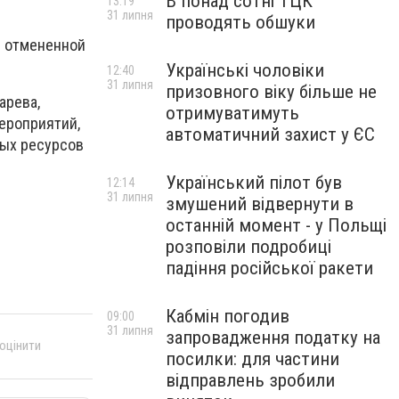
В понад сотні ТЦК
13:19
31 липня
проводять обшуки
и отмененной
Українські чоловіки
12:40
31 липня
призовного віку більше не
арева,
отримуватимуть
ероприятий,
автоматичний захист у ЄС
ных ресурсов
Український пілот був
12:14
31 липня
змушений відвернути в
останній момент - у Польщі
розповіли подробиці
падіння російської ракети
Кабмін погодив
09:00
31 липня
запровадження податку на
 оцінити
посилки: для частини
відправлень зробили