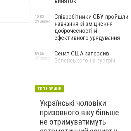
виняток
Співробітники СБУ пройшли
18:03
29 липня
навчання зі зміцнення
доброчесності й
ефективного урядування
Сенат США запросив
09:56
29 липня
Зеленського на зустріч
ТОП НОВИНИ
Українські чоловіки
призовного віку більше
не отримуватимуть