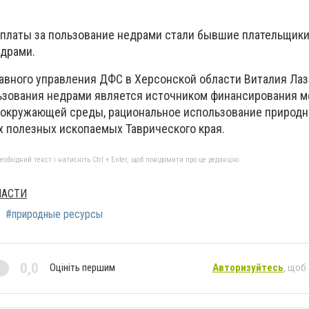
платы за пользование недрами стали бывшие плательщик
едрами.
лавного управления ДФС в Херсонской области Виталия Лаз
ьзования недрами является источником финансирования м
 окружающей среды, рациональное использование природ
х полезных ископаемых Таврического края.
бхідний текст і натисніть Ctrl + Enter, щоб повідомити про це редакцію
ЛАСТИ
#природные ресурсы
0,0
Оцініть першим
Авторизуйтесь
, щоб