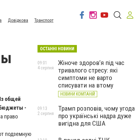
а
Довідкова
Транспорт
ОСТАННІ НОВИНИ
ны
Жіноче здоров’я під час
09:01
4 серпня
тривалого стресу: які
симптоми не варто
списувати на втому
НОВИНИ КОМПАНІЙ
Из общей
 бюджеты -
Трамп розповів, чому угода
09:13
2 серпня
про українські надра дуже
а право
вигідна для США
ют подземную