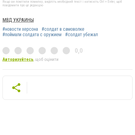
Якщо ви помітили помилку, виділіть необхідний текст і натисніть Ctrl + Enter, щоб
повідомити про це редакцію
МВД УКРАИНЫ
#новости херсона
#солдат в самоволке
#поймали солдата с оружием
#солдат убежал
0,0
Авторизуйтесь
, щоб оцінити