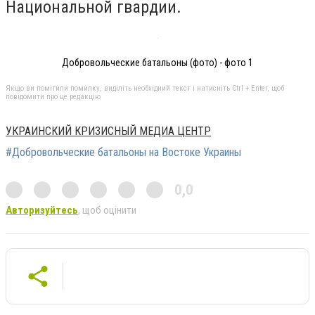
Национальной гвардии.
Добровольческие батальоны (фото) - фото 1
Якщо ви помітили помилку, виділіть необхідний текст і натисніть Ctrl + Enter, щоб
повідомити про це редакцію
УКРАИНСКИЙ КРИЗИСНЫЙ МЕДИА ЦЕНТР
#Добровольческие батальоны на Востоке Украины
0,0
Авторизуйтесь
, щоб оцінити