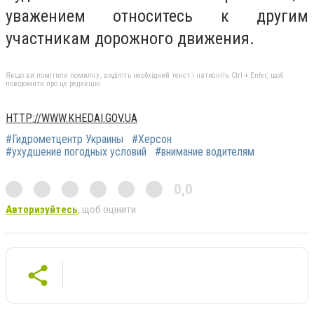
уважением относитесь к другим
участникам дорожного движения.
Якщо ви помітили помилку, виділіть необхідний текст і натисніть Ctrl + Enter, щоб
повідомити про це редакцію
HTTP://WWW.KHEDAI.GOV.UA
#Гидрометцентр Украины
#Херсон
#ухудшение погодных условий
#внимание водителям
0,0
Авторизуйтесь
, щоб оцінити