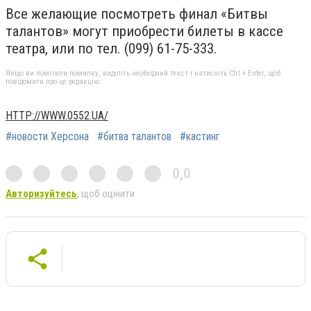
Все желающие посмотреть финал «Битвы
талантов» могут приобрести билеты в кассе
театра, или по тел. (099) 61-75-333.
Якщо ви помітили помилку, виділіть необхідний текст і натисніть Ctrl + Enter, щоб
повідомити про це редакцію
HTTP://WWW.0552.UA/
#новости Херсона
#битва талантов
#кастинг
0,0
Авторизуйтесь
, щоб оцінити