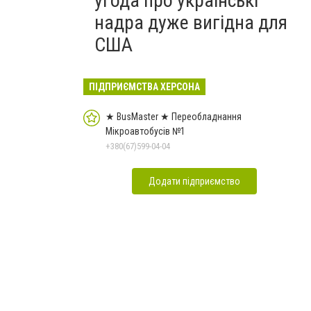
угода про українські
надра дуже вигідна для
США
ПІДПРИЄМСТВА ХЕРСОНА
★ BusMaster ★ Переобладнання
Мікроавтобусів №1
+380(67)599-04-04
Додати підприємство