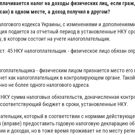
уплачивается налог на доходы физических лиц, если гра
сан) в одном месте, а доход получил в другом?
 Налогового кодекса Украины, с изменениями и дополнениями
ация подается за отчетный период в установленные НКУ ср
 в котором состоит на учете налогоплательщик.
1 ст. 45 НКУ налогоплательщик - физическое лицо обязан о
гоплательщика - физическим лицом признается место его 
учет как налогоплательщик в контролирующем органе. Тако
но не более одного налогового адреса.
179 НКУ сумма налоговых обязательств, доначисленная кон
в соответствующий бюджет в сроки, установленные НКУ.
лательщик, который в соответствии с нормами действующе
н (вправе) предоставить годовую налоговую декларацию об
и и доходах, но в тоже время проживает не по месту реги