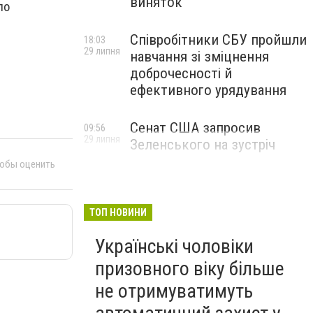
виняток
по
Співробітники СБУ пройшли
18:03
29 липня
навчання зі зміцнення
доброчесності й
ефективного урядування
Сенат США запросив
09:56
29 липня
Зеленського на зустріч
тобы оценить
ТОП НОВИНИ
Українські чоловіки
призовного віку більше
не отримуватимуть