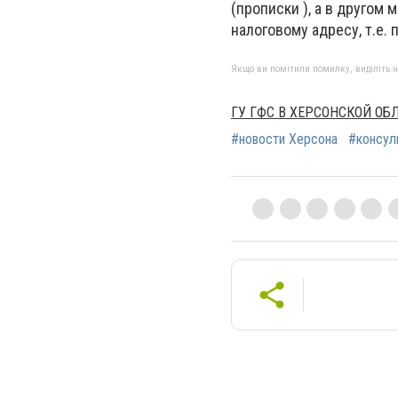
(прописки ), а в другом
налоговому адресу, т.е.
Якщо ви помітили помилку, виділіть нео
ГУ ГФС В ХЕРСОНСКОЙ ОБ
#новости Херсона
#консул