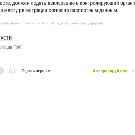
 месте, должен подать декларацию в контролирующий орган 
 по месту регистрации согласно паспортным данным.
бхідний текст і натисніть Ctrl + Enter, щоб повідомити про це редакцію
ЛАСТИ
ьтации ГФС
0,0
Оцініть першим
Авторизируйтесь
, ч