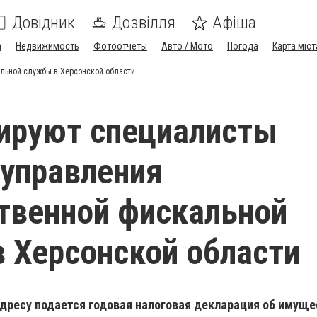
Довідник
Дозвілля
Афіша
а
Недвижимость
Фотоотчеты
Авто / Мото
Погода
Карта міст
альной службы в Херсонской области
ируют специалисты
 управления
твенной фискальной
 Херсонской области
адресу подается годовая налоговая декларация об имущ