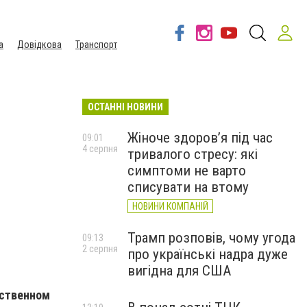
а
Довідкова
Транспорт
ОСТАННІ НОВИНИ
Жіноче здоров’я під час
09:01
4 серпня
тривалого стресу: які
симптоми не варто
списувати на втому
НОВИНИ КОМПАНІЙ
Трамп розповів, чому угода
09:13
2 серпня
про українські надра дуже
вигідна для США
ественном