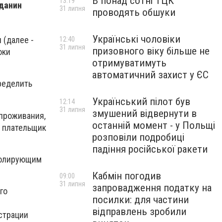
В понад сотні ТЦК
13:19
жданин
31 липня
проводять обшуки
Українські чоловіки
 (далее -
12:40
31 липня
призовного віку більше не
оки
отримуватимуть
автоматичний захист у ЄС
пределить
Український пілот був
12:14
31 липня
змушений відвернути в
проживания,
останній момент - у Польщі
й плательщик
розповіли подробиці
падіння російської ракети
тролирующим
Кабмін погодив
09:00
31 липня
запровадження податку на
го
посилки: для частини
відправлень зробили
страции