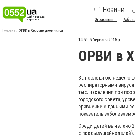
Новини
Оголошення
Работ
Головна
ОРВИ в Херсоне увеличился
14:59, 5 березня 2015 р.
ОРВИ в Х
За последнюю неделю фе
респираторными вирусны
тыс. населения при пор
городского совета, уро
сравнении с данными се
показатель заболеваемос
Среди детей выявлено 2
с предыдущейнеделей), 