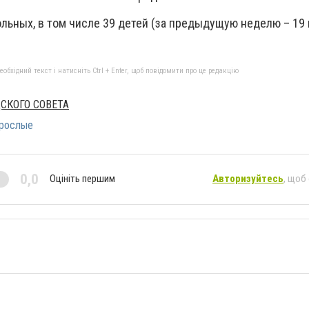
ольных, в том числе 39 детей (за предыдущую неделю – 19
бхідний текст і натисніть Ctrl + Enter, щоб повідомити про це редакцію
СКОГО СОВЕТА
зрослые
0,0
Оцініть першим
Авторизуйтесь
, щоб