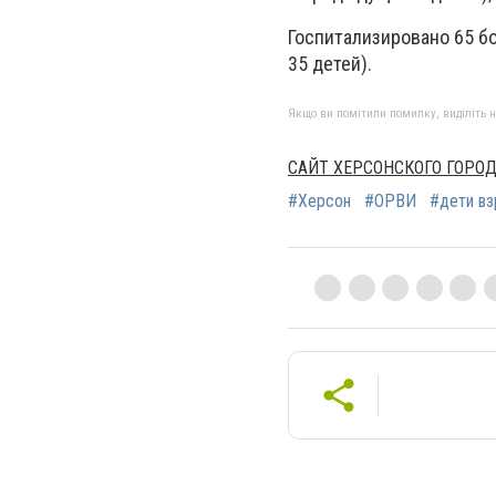
Госпитализировано 65 б
35 детей).
Якщо ви помітили помилку, виділіть нео
САЙТ ХЕРСОНСКОГО ГОРОД
#Херсон
#ОРВИ
#дети в