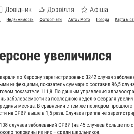
Довідник
Дозвілля
Афіша
а
Недвижимость
Фотоотчеты
Авто / Мото
Погода
Карта міст
ерсоне увеличился
враля по Херсону зарегистрировано 3242 случая заболев
ми инфекциями, показатель суммарно составил 96,5 случа
оговом показателе 111,8. По данным управления здравоохр
вень заболеваемости за последнюю неделю февраля увелич
редины месяца. В сравнении с тем же периодом прошлого 
ти на ОРВИ выше в 1,5 раза. Случаев гриппа не зарегистри
108 случаев заболеваний ОРВИ (на 45 случаев больше по 
около половины из них – среди школьников.