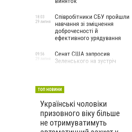
виняток
Співробітники СБУ пройшли
18:03
29 липня
навчання зі зміцнення
доброчесності й
ефективного урядування
Сенат США запросив
09:56
29 липня
Зеленського на зустріч
ТОП НОВИНИ
Українські чоловіки
призовного віку більше
не отримуватимуть