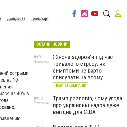
а
Довідкова
Транспорт
ОСТАННІ НОВИНИ
Жіноче здоров’я під час
09:01
4 серпня
тривалого стресу: які
симптоми не варто
аний острыми
списувати на втому
ев на 10
НОВИНИ КОМПАНІЙ
анения
ился на 40% в
Трамп розповів, чому угода
09:13
года
2 серпня
про українські надра дуже
ровано.
вигідна для США
сравнению