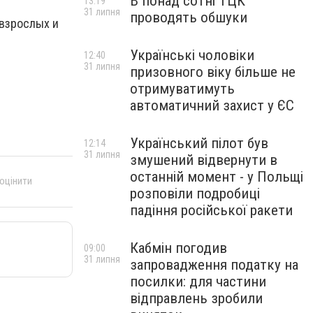
В понад сотні ТЦК
13:19
31 липня
проводять обшуки
 взрослых и
Українські чоловіки
12:40
31 липня
призовного віку більше не
отримуватимуть
автоматичний захист у ЄС
Український пілот був
12:14
31 липня
змушений відвернути в
останній момент - у Польщі
 оцінити
розповіли подробиці
падіння російської ракети
Кабмін погодив
09:00
31 липня
запровадження податку на
посилки: для частини
відправлень зробили