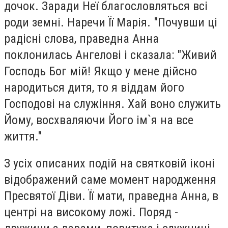
дочок. Заради Неї благословляться всі
роди земні. Наречи Її Марія. "Почувши ці
радісні слова, праведна Анна
поклонилась Ангелові і сказала: "Живий
Господь Бог мій! Якщо у мене дійсно
народиться дитя, то я віддам його
Господові на служіння. Хай воно служить
Йому, восхваляючи Його ім`я на все
життя."
З усіх описаних подій на святковій іконі
відображений саме момент народження
Пресвятої Діви. Її мати, праведна Анна, в
центрі на високому ложі. Поряд -