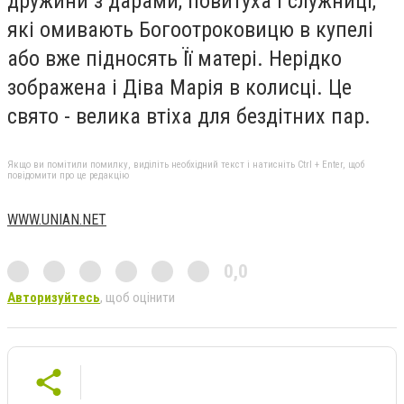
дружини з дарами, повитуха і служниці,
які омивають Богоотроковицю в купелі
або вже підносять Її матері. Нерідко
зображена і Діва Марія в колисці. Це
свято - велика втіха для бездітних пар.
Якщо ви помітили помилку, виділіть необхідний текст і натисніть Ctrl + Enter, щоб
повідомити про це редакцію
WWW.UNIAN.NET
0,0
Авторизуйтесь
, щоб оцінити