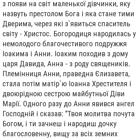
з появи на світ маленької дівчинки, яку
назвуть престолом Бога і яка стане тими
Дверима, через які з`явиться спаситель
світу - Христос. Богородиця народилась у
немолодого благочестивого подружжя
Іоакима і Анни. Іоаким походив з дому
царя Давида, Анна - з роду священиків.
Племінниця Анни, праведна Єлизавета,
стала потім матір`ю Іоанна Хрестителя і
двоюрідною сестрою майбутньої Діви
Марії. Одного разу до Анни явився ангел
Господній і сказав: "Твоя молитва почута
Богом, і ти зачнеш і народиш дочку
благословенну, вищу за всіх земних