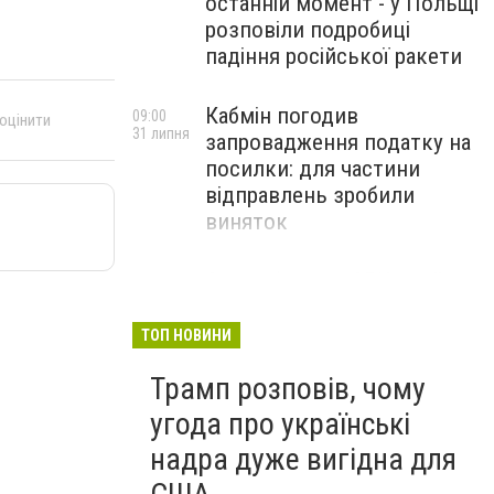
останній момент - у Польщі
розповіли подробиці
падіння російської ракети
Кабмін погодив
09:00
 оцінити
31 липня
запровадження податку на
посилки: для частини
відправлень зробили
виняток
Співробітники СБУ пройшли
18:03
29 липня
навчання зі зміцнення
доброчесності й
ТОП НОВИНИ
ефективного урядування
Трамп розповів, чому
угода про українські
надра дуже вигідна для