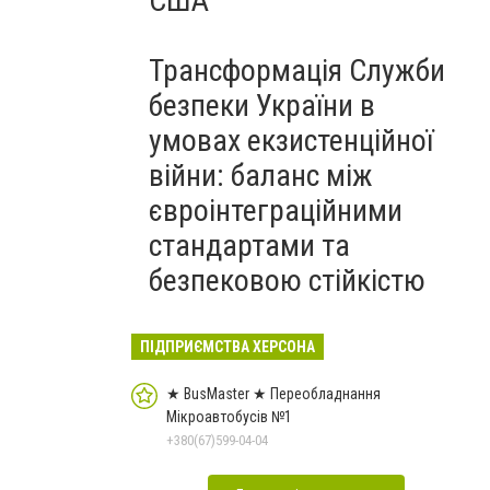
США
Трансформація Служби
безпеки України в
умовах екзистенційної
війни: баланс між
євроінтеграційними
стандартами та
безпековою стійкістю
ПІДПРИЄМСТВА ХЕРСОНА
★ BusMaster ★ Переобладнання
Мікроавтобусів №1
+380(67)599-04-04