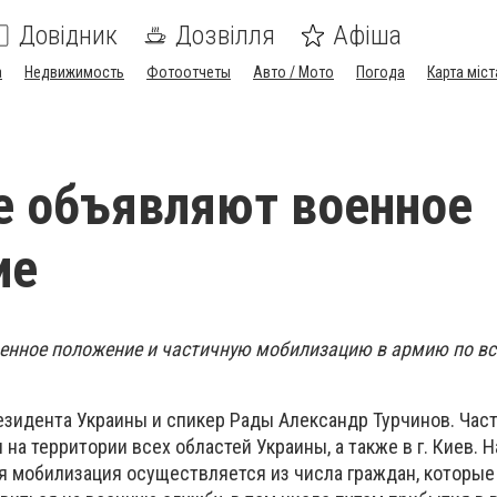
Довідник
Дозвілля
Афіша
а
Недвижимость
Фотоотчеты
Авто / Мото
Погода
Карта міст
е объявляют военное
ие
енное положение и частичную мобилизацию в армию по вс
резидента Украины и спикер Рады Александр Турчинов. Час
на территории всех областей Украины, а также в г. Киев. 
ля мобилизация осуществляется из числа граждан, которы