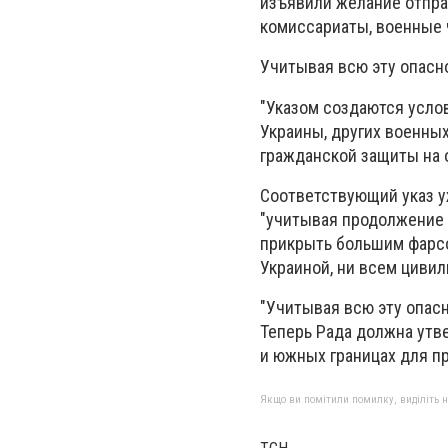
изъявили желание отпра
комиссариаты, военные 
Учитывая всю эту опасно
"Указом создаются усло
Украины, других военны
гражданской защиты на о
Соответствующий указ уж
"учитывая продолжение 
прикрыть большим фарсо
Украиной, ни всем циви
"Учитывая всю эту опасн
Теперь Рада должна утве
и южных границах для п
Якщо ви помітили помилку, виділіть нео