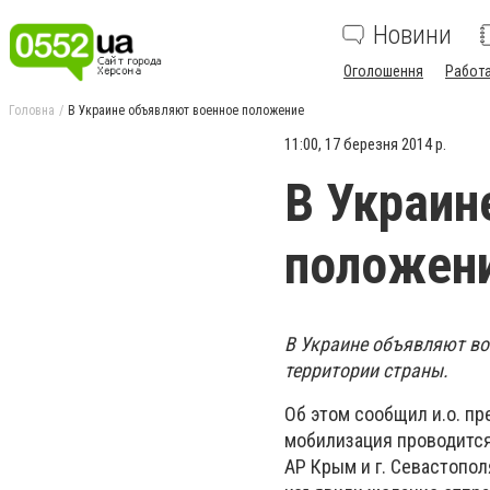
Новини
Оголошення
Работ
Головна
В Украине объявляют военное положение
11:00, 17 березня 2014 р.
В Украин
положен
В Украине объявляют во
территории страны.
Об этом сообщил и.о. п
мобилизация проводится 
АР Крым и г. Севастопо