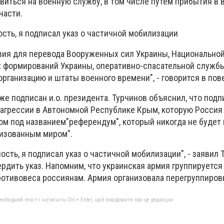
виться на военную службу, в том числе путем прибытия в
части.
сть, я подписал указ о частичной мобилизации
вия для перевода Вооруженных сил Украины, Национальной
х формирований Украины, оперативно-спасательной служб
рганизацию и штаты военного времени", - говорится в пов
е подписан и.о. президента. Турчинов объяснил, что подпи
агрессии в Автономной Республике Крым, которую Россия
м под названием"референдум", который никогда не будет 
лизованным миром".
ость, я подписал указ о частичной мобилизации", - заявил 
рдить указ. Напомним, что украинская армия группируется
ротивовеса россиянам. Армия организовала перегруппиров
бхідний текст і натисніть Ctrl + Enter, щоб повідомити про це редакцію