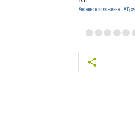
ТСН
#военное положение
#Турч