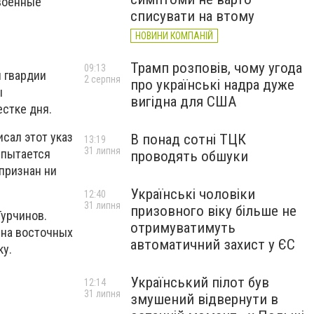
 военные
списувати на втому
НОВИНИ КОМПАНІЙ
Трамп розповів, чому угода
09:13
 гвардии
2 серпня
про українські надра дуже
ы
вигідна для США
естке дня.
сал этот указ
В понад сотні ТЦК
13:19
31 липня
 пытается
проводять обшуки
признан ни
Українські чоловіки
12:40
31 липня
призовного віку більше не
Турчинов.
отримуватимуть
 на восточных
автоматичний захист у ЄС
ку.
Український пілот був
12:14
31 липня
змушений відвернути в