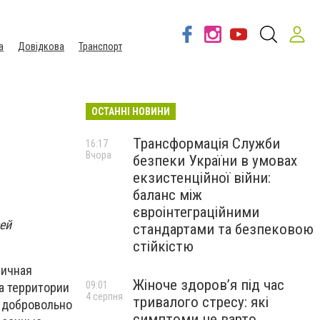
а
Довідкова
Транспорт
ОСТАННІ НОВИНИ
Трансформація Служби
16:17
Вчора
безпеки України в умовах
екзистенційної війни:
баланс між
євроінтеграційними
ей
стандартами та безпековою
стійкістю
тичная
Жіноче здоров’я під час
09:01
На территории
4 серпня
тривалого стресу: які
е добровольно
симптоми не варто