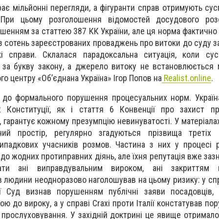
ає мільйонні перегляди, а фігуранти справ отримують сус
 При цьому розголошення відомостей досудового роз
енням за статтею 387 КК України, але ця норма фактично 
з сотень зареєстрованих проваджень про витоки до суду за
 справи. Склалася парадоксальна ситуація, коли сус
за букву закону, а джерело витоку не встановлюється 
го центру «Об’єднана Україна» Ігор Попов
на
Realist.online
.
 до формального порушення процесуальних норм. Україн
 Конституції, як і стаття 6 Конвенції про захист п
гарантує кожному презумпцію невинуватості. У матеріалах 
ий простір, регулярно згадуються прізвища третіх ос
 випадкових учасників розмов. Частина з них у процесі 
о жодних протиправних діянь, але їхня репутація вже зазн
ати ані виправдувальним вироком, ані закриттям п
 людини неодноразово наголошував на цьому ризику: у спра
ї Суд визнав порушенням публічні заяви посадовців, 
ю до вироку, а у справі Craxi проти Італії констатував п
в прослуховування. У західній доктрині це явище отримало 