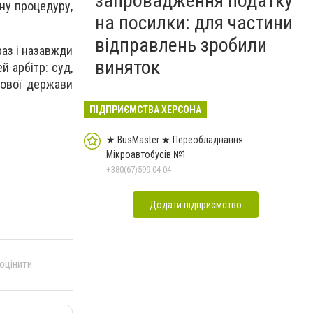
запровадження податку
нну процедуру,
на посилки: для частини
відправлень зробили
аз і назавжди
виняток
й арбітр: суд,
вової держави
ПІДПРИЄМСТВА ХЕРСОНА
★ BusMaster ★ Переобладнання
Мікроавтобусів №1
+380(67)599-04-04
Додати підприємство
 оцінити