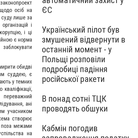
автоматичний захист у
 законопроект
ЄС
щодо осіб на
 суду лише за
організацій і
Український пілот був
орупцію, і ці
змушений відвернути в
ійною є норма
 заблокувати
останній момент - у
Польщі розповіли
мирити обидві
подробиці падіння
чим суддею, є
російської ракети
ають у темних
кваліфікації,
в переважний
В понад сотні ТЦК
ідування, ані
проводять обшуки
ним учасником
схема створює
я поза межами
Кабмін погодив
успільства на