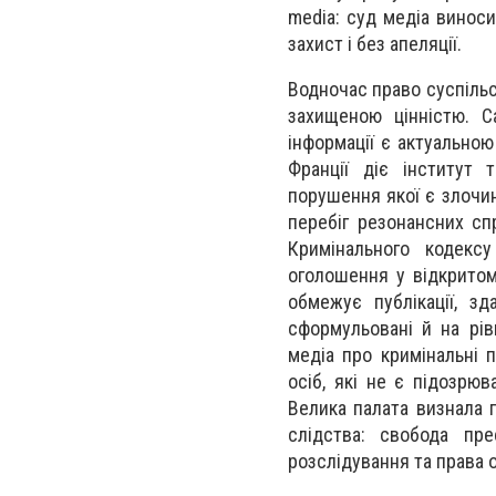
media: суд медіа винос
захист і без апеляції.
Водночас право суспільс
захищеною цінністю. 
інформації є актуальною 
Франції діє інститут 
порушення якої є злочин
перебіг резонансних сп
Кримінального кодекс
оголошення у відкритом
обмежує публікації, з
сформульовані й на рі
медіа про кримінальні 
осіб, які не є підозрю
Велика палата визнала 
слідства: свобода пр
розслідування та права 