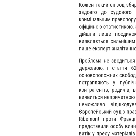
Кожен такий епізод збир
задовго до судового.
кримінальним правопоруш
офіційною статистикою, 
дійшли лише поодинокі
виявляється сильнішим 
пише
експерт аналітично
Проблема не зводиться
державою, і стаття 62
основоположних свобод, 
потрапляють у публічн
контрагентів, родичів,
виявиться непричетною д
неможливо відшкодув
Європейський суд з прав
Ribemont проти Франці
представили особу винно
витік у пресу матеріалі