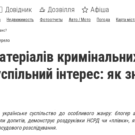
Довідник
Дозвілля
Афіша
а
Недвижимость
Фотоотчеты
Авто / Мото
Погода
Карта міст
ланс?
ерело
атеріалів кримінальни
успільний інтерес: як 
 українське суспільство до особливого жанру: блогер 
оли допитів, демонструє роздруківки НСРД чи «плівки», 
судового розслідування.