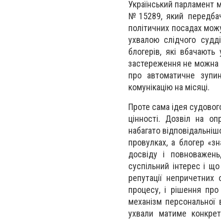
Український парламент м
№15289, який передбач
політичних посадах мож
ухвалою слідчого судді
блогерів, які вбачають
застереження не можна 
про автоматичне зупин
комунікацію на місяці.
Проте сама ідея судовог
цінності. Дозвіл на о
набагато відповідальніш
провулках, а блогер «зн
досвіду і повноважень
суспільний інтерес і що
репутації непричетних
процесу, і рішення про
механізм персональної 
ухвали матиме конкрет