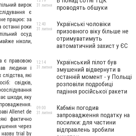
В понад сотні ТЦК
13:19
пільний вирок
31 липня
проводять обшуки
слідування є
не працює: за
Українські чоловіки
12:40
 останні роки
31 липня
призовного віку більше не
пільний осуд
отримуватимуть
майже ніколи,
автоматичний захист у ЄС
а є правовою
Український пілот був
12:14
31 липня
рав людини і
змушений відвернути в
слідства, які
останній момент - у Польщі
іб: свідків,
розповіли подробиці
розслідування
падіння російської ракети
ає шкоди, яку
ровадження.
Кабмін погодив
09:00
ві Allenet de
31 липня
запровадження податку на
які фактично
посилки: для частини
орушення через
відправлень зробили
назву trial by