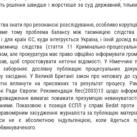
ить рішення швидше і жорсткіше за суд державний, тільки
тва знати про резонансні розслідування, особливо корупці
Саме тому проблема балансу між таємницею слідства
і для країн ЄС, куди інтегрується Україна, і їхній досвід в
таємниці слідства (стаття 11 Кримінально-процесуальн
ом, але прокуратура має право офіційно інформувати гром
рав, щоб спростовувати неточні відомості. У Німеччині 
у забороняє дослівну публікацію процесуальних доку
у засіданні. У Великій Британії закон про неповагу до с
датні вплинути на присяжних та результат процесу. Ра
вні Ради Європи: Рекомендація Rec(2003)13 щодо інфор
провадження вимагає поважати презумпцію невинуватост
ваними. Показовою є позиція ЄСПЛ у справі Bedat проти 
правомірним засудження журналіста за публікацію матеріа
еси не є абсолютною індульгенцією, коли йдеться 
обвинуваченого.