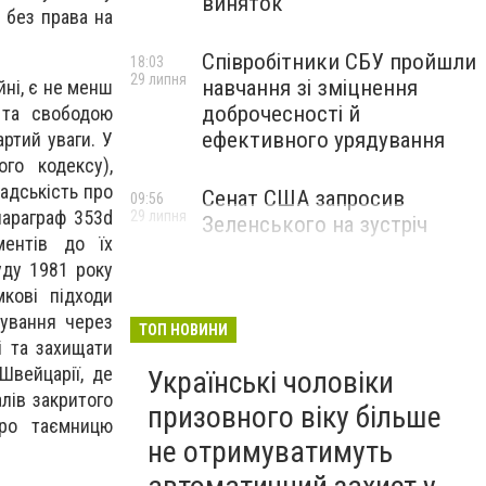
виняток
 без права на
Співробітники СБУ пройшли
18:03
29 липня
навчання зі зміцнення
йні, є не менш
доброчесності й
 та свободою
ефективного урядування
артий уваги. У
ого кодексу),
адськість про
Сенат США запросив
09:56
параграф 353d
29 липня
Зеленського на зустріч
ментів до їх
уду 1981 року
мкові підходи
мування через
ТОП НОВИНИ
і та захищати
Швейцарії, де
Українські чоловіки
лів закритого
призовного віку більше
про таємницю
не отримуватимуть