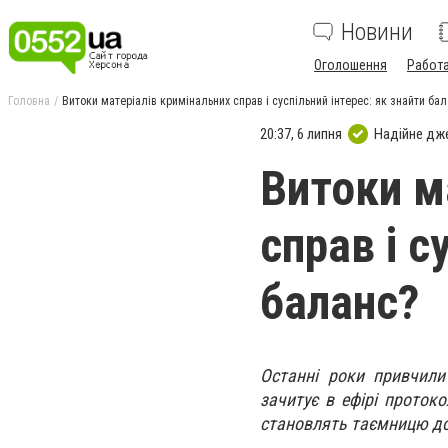
Новини
Оголошення
Работ
Головна
Витоки матеріалів кримінальних справ і суспільний інтерес: як знайти ба
20:37, 6 липня
Надійне дж
Витоки м
справ і с
баланс?
Останні роки привчили
зачитує в ефірі проток
становлять таємницю до