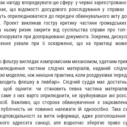
ає нагоду впорядкувати цю сферу: у червні зареєстровано
ає, що відомості досудового розслідування у справах 
уть оприлюднюватися до передачі обвинувального акту до
. Проект викликав гостру критику частини громадських 
 у ньому ризик закрити від суспільства справи про топ-к
ігнорувати при доопрацюванні документа. Зокрема, дискус
ення ухвали при її оскарженні, що на практиці може
о фільтру виглядає компромісним механізмом, здатним при
прилюднення частини слідчих матеріалів, наданий слід
ою моделлю, ніж нинішня практика, коли роздруківки перед
аходить флешку в пивбарі». Слідчий суддя має достатньо 
, щоб оцінити: чи становить певна частина матеріалі
 саме з них варто оприлюднити, не зруйнувавши ані розсл
 осіб. Важливо, що сторона обвинувачення є зацікавле
 публічність не повинно належати їй одноосібно. Така 
відповідальності за витік інформації, адже розголошенн
ного адресата санкції, але водночас зберігає право с