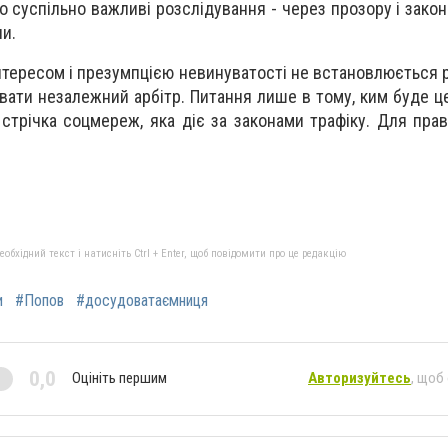
о суспільно важливі розслідування - через прозору і зако
ли.
нтересом і презумпцією невинуватості не встановлюється р
вати незалежний арбітр. Питання лише в тому, ким буде це
 стрічка соцмереж, яка діє за законами трафіку. Для пра
бхідний текст і натисніть Ctrl + Enter, щоб повідомити про це редакцію
и
#Попов
#досудоватаємниця
0,0
Оцініть першим
Авторизуйтесь
, щоб