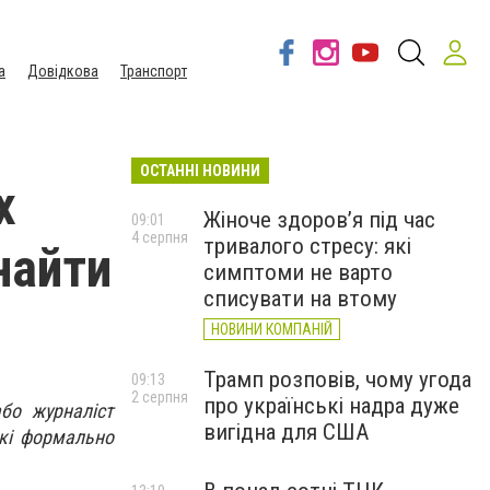
а
Довідкова
Транспорт
ОСТАННІ НОВИНИ
х
Жіноче здоров’я під час
09:01
4 серпня
тривалого стресу: які
знайти
симптоми не варто
списувати на втому
НОВИНИ КОМПАНІЙ
Трамп розповів, чому угода
09:13
2 серпня
про українські надра дуже
або журналіст
вигідна для США
які формально