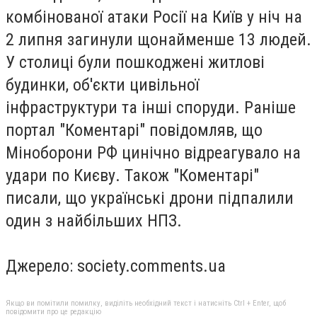
комбінованої атаки Росії на Київ у ніч на
2 липня загинули щонайменше 13 людей.
У столиці були пошкоджені житлові
будинки, об'єкти цивільної
інфраструктури та інші споруди. Раніше
портал "Коментарі" повідомляв, що
Міноборони РФ цинічно відреагувало на
удари по Києву. Також "Коментарі"
писали, що українські дрони підпалили
один з найбільших НПЗ.
Джерело: society.comments.ua
Якщо ви помітили помилку, виділіть необхідний текст і натисніть Ctrl + Enter, щоб
повідомити про це редакцію