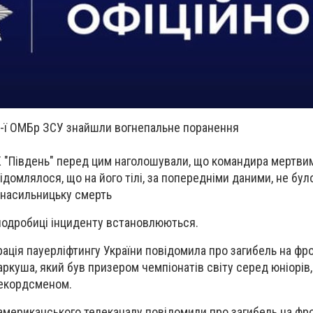
4-ї ОМБр ЗСУ знайшли вогнепальне поранення
К "Південь" перед цим наголошували, що командира мертв
ідомлялося, що на його тілі, за попередніми даними, не бу
а насильницьку смерть
 подробиці інциденту встановлюються.
ація пауерліфтингу України повідомила про загибель на фро
ркуша, який був призером чемпіонатів світу серед юніорів
рекордсменом.
 американського телеканалу повідомили про загибель на фр