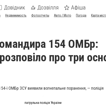
Довідник
Дозвілля
Афіша
а
Недвижимость
Фотоотчеты
Авто / Мото
Погода
Карта міст
омандира 154 ОМБр:
 розповіло про три осн
54-ї ОМБр ЗСУ виявили вогнепальне поранення, — поліція
патрульна поліція України