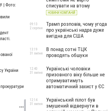
У | Фото:
списувати на втому
НОВИНИ КОМПАНІЙ
явили
Трамп розповів, чому угода
09:13
2 серпня
про українські надра дуже
идент
вигідна для США
ласті.
В понад сотні ТЦК
13:19
31 липня
зованої
проводять обшуки
Українські чоловіки
12:40
су України
31 липня
призовного віку більше не
отримуватимуть
автоматичний захист у ЄС
ї прокуратури
Український пілот був
12:14
31 липня
змушений відвернути в