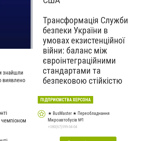
США
Трансформація Служби
безпеки України в
умовах екзистенційної
війни: баланс між
євроінтеграційними
стандартами та
им знайшли
безпековою стійкістю
ло виявлено
ПІДПРИЄМСТВА ХЕРСОНА
нті
★ BusMaster ★ Переобладнання
, чемпіоном
Мікроавтобусів №1
+380(67)599-04-04
онті