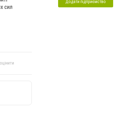
Додати підприємство
х сил
 оцінити