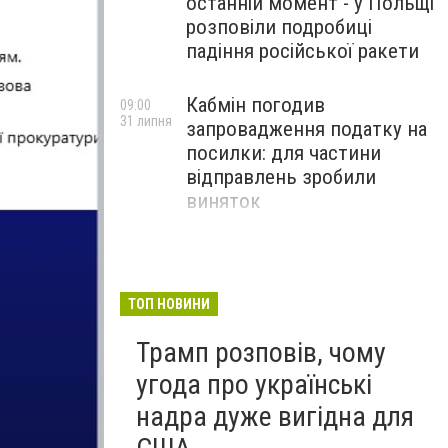
останній момент - у Польщі
розповіли подробиці
падіння російської ракети
Кабмін погодив
09:00
31 липня
запровадження податку на
посилки: для частини
відправлень зробили
виняток
Співробітники СБУ пройшли
18:03
29 липня
навчання зі зміцнення
доброчесності й
ТОП НОВИНИ
ефективного урядування
Трамп розповів, чому
угода про українські
надра дуже вигідна для