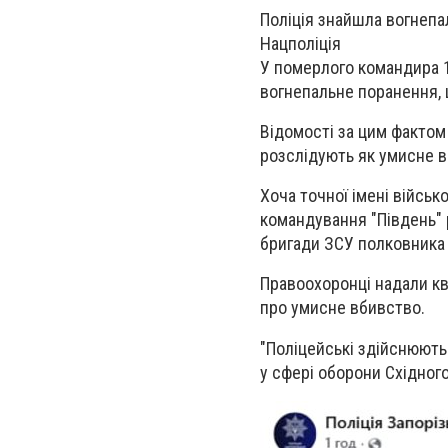
Поліція знайшла вогнепа
Нацполіція
У померлого командира 
вогнепальне поранення, 
Відомості за цим фактом
розслідують як умисне вб
Хоча точної імені війсь
командування "Південь" 
бригади ЗСУ полковника
Правоохоронці надали ква
про умисне вбивство.
"Поліцейські здійснюють
у сфері оборони Східного 