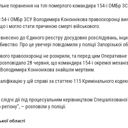
льне поранення на тілі померлого командира 154-ї ОМБр ЗС
154-ї ОМБр ЗСУ Володимира Кононнікова правоохоронці ви
що і могло стати причиною смерті військового.
 внесено до Єдиного реєстру досудових розслідувань, інц
ивство. Про це увечері повідомили у поліції Запорізької об
кового правоохоронці не розкрили, та перед цим Оперативне
розповідало 28 червня, що командира 154-ї окремої механі
 Володимира Коннонікова знайшли мертвим.
ліфікацію у цій справі за статтею 115 Кримінального кодек
 слідчі дії під процесуальним керівництвом Спеціалізовано
регіону", — розповіли у поліції.