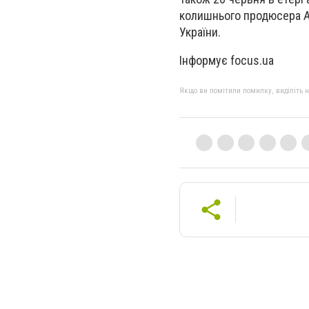
колишнього продюсера A
України.
Інформує focus.ua
Якщо ви помітили помилку, виділіть нео