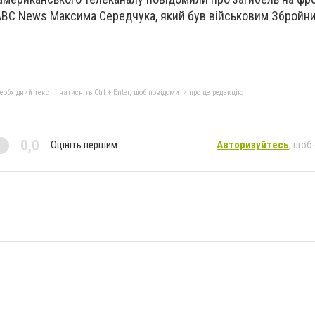
BC News Максима Середчука, який був військовим Збройни
бхідний текст і натисніть Ctrl + Enter, щоб повідомити про це редакцію
0,0
Оцініть першим
Авторизуйтесь
, щоб