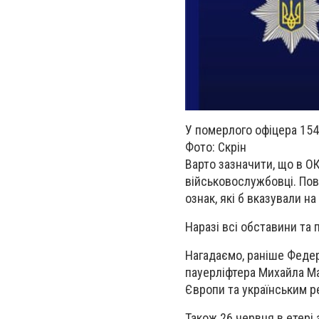
У померлого офіцера 15
Фото: Скрін
Варто зазначити, що в О
військовослужбовці. Пов
ознак, які б вказували н
Наразі всі обставини та
Нагадаємо, раніше Федер
пауерліфтера Михайла Ма
Європи та українським 
Також 26 червня в етері