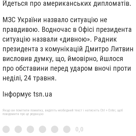
Йдеться про американських дипломатів.
МЗС України назвало ситуацію не
правдивою. Водночас в Офісі президента
ситуацію назвали «дивною». Радник
президента з комунікацій Дмитро Литвин
висловив думку, що, ймовірно, йшлося
про обставини перед ударом вночі проти
неділі, 24 травня.
Інформує tsn.ua
Якщо ви помітили помилку, виділіть необхідний текст і натисніть Ctrl + Enter, щоб
повідомити про це редакцію
0,0