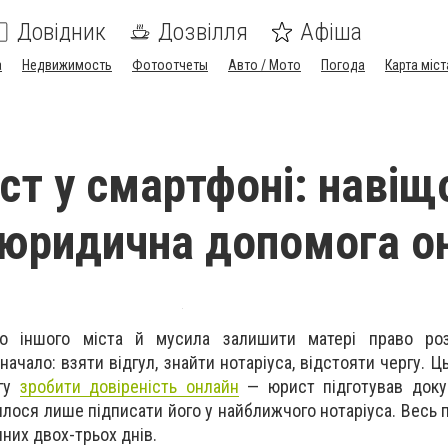
Довідник
Дозвілля
Афіша
а
Недвижимость
Фотоотчеты
Авто / Мото
Погода
Карта міст
ст у смартфоні: навіщ
 юридична допомога о
о іншого міста й мусила залишити матері право ро
ачало: взяти відгул, знайти нотаріуса, відстояти чергу. Ц
угу
зробити довіреність онлайн
— юрист підготував докум
лося лише підписати його у найближчого нотаріуса. Весь 
них двох-трьох днів.