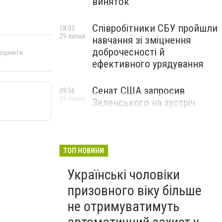
виняток
Співробітники СБУ пройшли
18:03
29 липня
навчання зі зміцнення
доброчесності й
 оцінити
ефективного урядування
Сенат США запросив
09:56
29 липня
Зеленського на зустріч
ТОП НОВИНИ
Українські чоловіки
призовного віку більше
не отримуватимуть