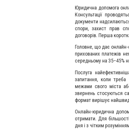
Юридична допомога онла
Консультації проводять
документи надсилаються
спори, захист прав сп
договорів. Перша коротк
Головне, що дає онлайн-
прихованих платежів нем
середньому на 35–45% н
Послуга найефективніш
запитання, коли треба
межами свого міста аб
звернень стосуються са
формат вирішує найшви
Онлайн-юридична допомо
отримати. Для більшості
дня і з чітким розуміння