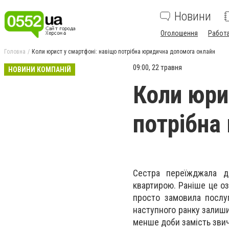
Новини
Оголошення
Работ
Головна
Коли юрист у смартфоні: навіщо потрібна юридична допомога онлайн
09:00, 22 травня
НОВИНИ КОМПАНІЙ
Коли юри
потрібна
Сестра переїжджала д
квартирою. Раніше це озн
просто замовила посл
наступного ранку залиши
менше доби замість звич