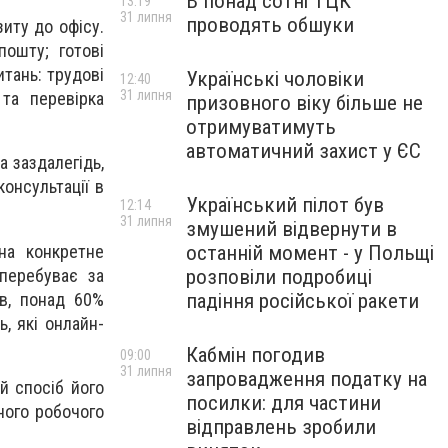
В понад сотні ТЦК
13:19
31 липня
проводять обшуки
иту до офісу.
пошту; готові
тань: трудові
Українські чоловіки
12:40
31 липня
та перевірка
призовного віку більше не
отримуватимуть
автоматичний захист у ЄС
а заздалегідь,
онсультації в
Український пілот був
12:14
31 липня
змушений відвернути в
на конкретне
останній момент - у Польщі
 перебуває за
розповіли подробиці
ів, понад 60%
падіння російської ракети
, які онлайн-
Кабмін погодив
09:00
31 липня
запровадження податку на
й спосіб його
посилки: для частини
ного робочого
відправлень зробили