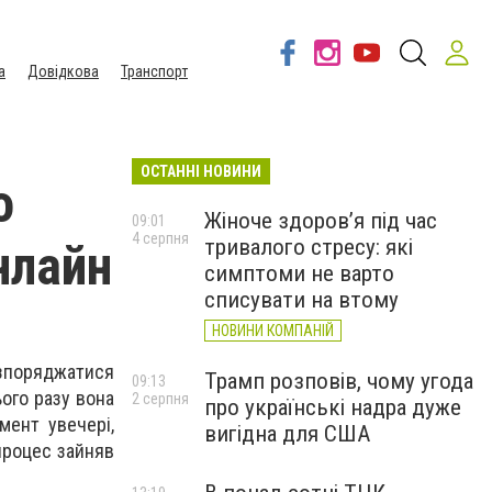
а
Довідкова
Транспорт
ОСТАННІ НОВИНИ
о
Жіноче здоров’я під час
09:01
4 серпня
тривалого стресу: які
нлайн
симптоми не варто
списувати на втому
НОВИНИ КОМПАНІЙ
зпоряджатися
Трамп розповів, чому угода
09:13
ього разу вона
2 серпня
про українські надра дуже
ент увечері,
вигідна для США
процес зайняв