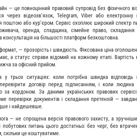
йн — це повноцінний правовий супровід без фізичного віз
ся через відеозв'язок, Telegram, Viber або електронну 
 поштою або кур'єром. Сервіс охоплює широкий спектр пи
оживача, оренда, спадщина, сімейне право, складання 
а консультація на більшості платформ безкоштовна.
формат, — прозорість і швидкість. Фіксована ціна оголошен
ає, а статус справи відомий на кожному етапі. Вартість к
ижча за офісний прийом.
а у трьох ситуаціях: коли потрібна швидка відповідь 
 перевірити договір перед підписанням, і коли людина
о за кордоном. За даними українських правових сервіс
ме перевірки документів і складання претензій — завдань
дше і найдешевше.
га — не спрощена версія правового захисту, а зручніши
 побутових питань цього достатньо: без черг, без втраче
м, скільки це коштуватиме.