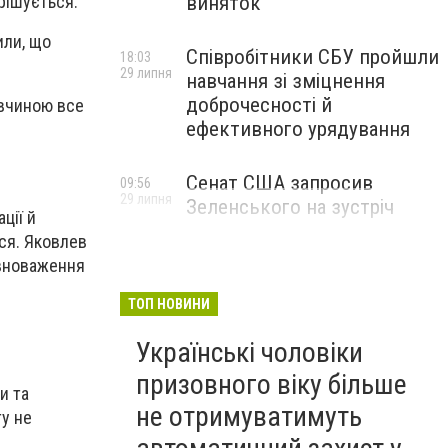
рішується.
виняток
или, що
Співробітники СБУ пройшли
18:03
29 липня
навчання зі зміцнення
доброчесності й
івчиною все
ефективного урядування
Сенат США запросив
09:56
29 липня
Зеленського на зустріч
ції й
ися. Яковлев
овноваження
ТОП НОВИНИ
Українські чоловіки
призовного віку більше
и та
не отримуватимуть
у не