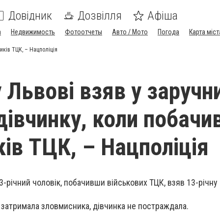
Довідник
Дозвілля
Афіша
а
Недвижимость
Фотоотчеты
Авто / Мото
Погода
Карта міст
ників ТЦК, – Нацполіція
у Львові взяв у заручн
дівчинку, коли побачи
ків ТЦК, – Нацполіція
3-річний чоловік, побачивши військових ТЦК, взяв 13-річну
 затримала зловмисника, дівчинка не постраждала.