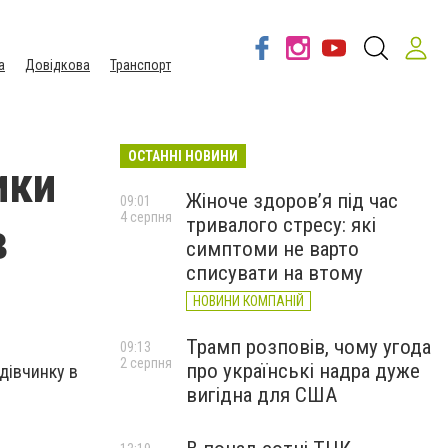
а
Довідкова
Транспорт
ОСТАННІ НОВИНИ
ики
Жіноче здоров’я під час
09:01
4 серпня
тривалого стресу: які
в
симптоми не варто
списувати на втому
НОВИНИ КОМПАНІЙ
Трамп розповів, чому угода
09:13
2 серпня
про українські надра дуже
 дівчинку в
вигідна для США