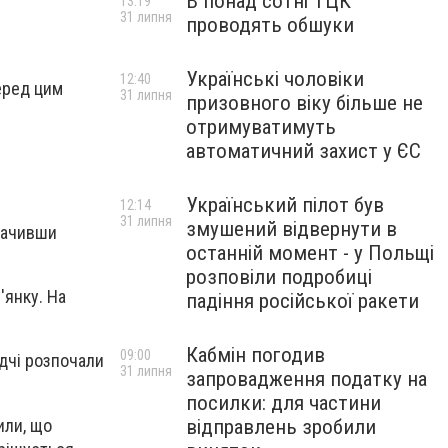
В понад сотні ТЦК
13:19
31 липня
проводять обшуки
Українські чоловіки
12:40
Перед цим
31 липня
призовного віку більше не
отримуватимуть
автоматичний захист у ЄС
Український пілот був
12:14
31 липня
змушений відвернути в
обачивши
останній момент - у Польщі
розповіли подробиці
'янку. На
падіння російської ракети
Кабмін погодив
09:00
ідчі розпочали
31 липня
запровадження податку на
посилки: для частини
или, що
відправлень зробили