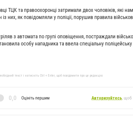
вці ТЦК та правоохоронці затримали двох чоловіків, які на
 із них, як повідомляли у поліції, порушив правила військов
тріляв з автомата по групі оповіщення, постраждали військ
становила особу нападника та ввела спеціальну поліцейську
бхідний текст і натисніть Ctrl + Enter, щоб повідомити про це редакцію
0,0
Оцініть першим
Авторизуйтесь
, щоб