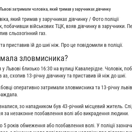
 Львові затримали чоловіка, який тримав у заручниках дівчинку
іка, який тримав у заручниках дівчинку / Фото поліції
ік, побачивши військових ТЦК, взяв дівчинку в заручники. 
ив сльозогінний газ.
та приставив їй до шиї ніж. Про це повідомили в поліції.
римала зловмисника?
 у Львові близько 16:30 на вулиці Кавалерідзе. Чоловік, п
 аз, схопив 13-річну дівчинку та приставив їй ніж до шиї.
жбовці оперативно затримали зловмисника та 13-річну львів
раждала.
зналися, зо нападником був 43-річний місцевий житель. Сл
я за незаконне позбавлення волі або викрадення людини.
 5 років обмеження або позбавлення волі. У поліції зазнач