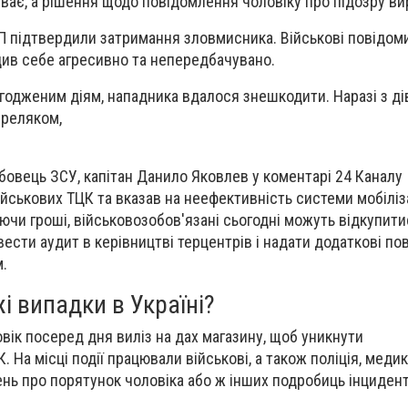
иває, а рішення щодо повідомлення чоловіку про підозру ви
П підтвердили затримання зловмисника. Військові повідом
див себе агресивно та непередбачувано.
годженим діям, нападника вдалося знешкодити. Наразі з д
ереляком,
бовець ЗСУ, капітан Данило Яковлев у коментарі 24 Каналу
йськових ТЦК та вказав на неефективність системи мобіліза
аючи гроші, військовозобов'язані сьогодні можуть відкупит
ести аудит в керівництві терцентрів і надати додаткові п
.
жі випадки в Україні?
вік посеред дня виліз на дах магазину, щоб уникнути
 На місці події працювали військові, а також поліція, медик
нь про порятунок чоловіка або ж інших подробиць інцидент