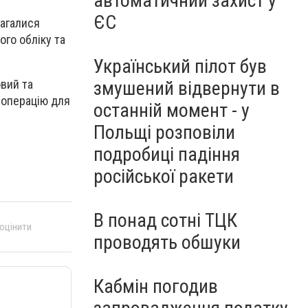
автоматичний захист у
ЄС
магалися
ого обліку та
Український пілот був
овий та
змушений відвернути в
 операцію для
останній момент - у
Польщі розповіли
подробиці падіння
російської ракети
В понад сотні ТЦК
 оцінити
проводять обшуки
Кабмін погодив