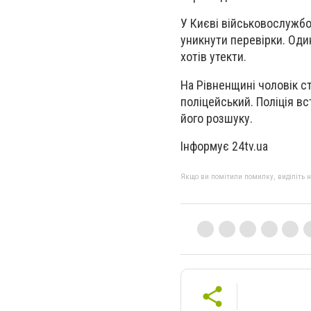
У Києві військовослужбо
уникнути перевірки. Один
хотів утекти.
На Рівненщині чоловік с
поліцейський. Поліція в
його розшуку.
Інформує 24tv.ua
Якщо ви помітили помилку, виділіть нео