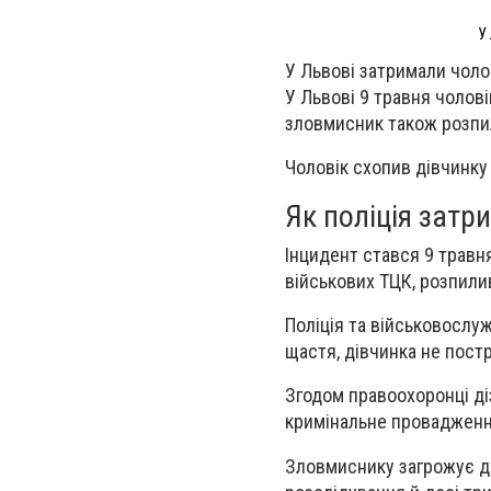
У
У Львові затримали чолов
У Львові 9 травня чолов
зловмисник також розпил
Чоловік схопив дівчинку 
Як поліція зат
Інцидент стався 9 травня
військових ТЦК, розпилив
Поліція та військовослу
щастя, дівчинка не пост
Згодом правоохоронці ді
кримінальне провадженн
Зловмиснику загрожує до