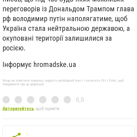
переговорів із Дональдом Трампом глава
рф володимир путін наполягатиме, щоб
Україна стала нейтральною державою, а
окуповані території залишилися за
росією.
Інформує hromadske.ua
Якщо ви помітили помилку, виділіть необхідний текст і натисніть Ctrl + Enter, щоб
повідомити про це редакцію
0,0
Авторизуйтесь
, щоб оцінити