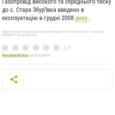
Газопровід високого та середнього тиску
до с. Стара Збур'ївка введено в
експлуатацію в грудні 2008
року
.
Якщо ви помітили помилку, виділіть необхідний текст і натисніть Ctrl + Enter, щоб
повідомити про це редакцію
0,0
Авторизуйтесь
, щоб оцінити