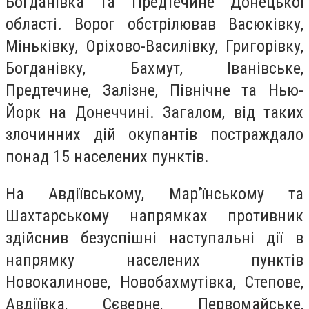
Богданівка та Предтечине Донецької
області. Ворог обстрілював Васюківку,
Міньківку, Оріхово-Василівку, Григорівку,
Богданівку, Бахмут, Іванівське,
Предтечине, Залізне, Північне та Нью-
Йорк на Донеччині. Загалом, від таких
злочинних дій окупантів постраждало
понад 15 населених пунктів.
На Авдіївському, Мар’їнському та
Шахтарському напрямках противник
здійснив безуспішні наступальні дії в
напрямку населених пунктів
Новокалинове, Новобахмутівка, Степове,
Авдіївка, Сєверне, Первомайське,