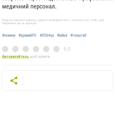
медичний персонал.
Якщо ви помітили помилку, виділіть необхідний текст і натисніть Ctrl + Enter, щоб
повідомити про це редакцію
#новини
#кривийРіг
#0564ua
#війна
#генштаб
0,0
Авторизуйтесь
, щоб оцінити