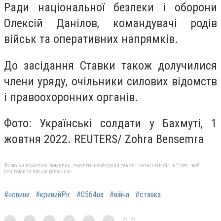
Ради національної безпеки і оборони
Олексій Данілов, командувачі родів
військ та оперативних напрямків.
До засідання Ставки також долучилися
члени уряду, очільники силових відомств
і правоохоронних органів.
Фото: Українські солдати у Бахмуті, 1
жовтня 2022. REUTERS/ Zohra Bensemra
Якщо ви помітили помилку, виділіть необхідний текст і натисніть Ctrl + Enter, щоб
повідомити про це редакцію
#новини
#кривийРіг
#0564ua
#війна
#ставка
0,0