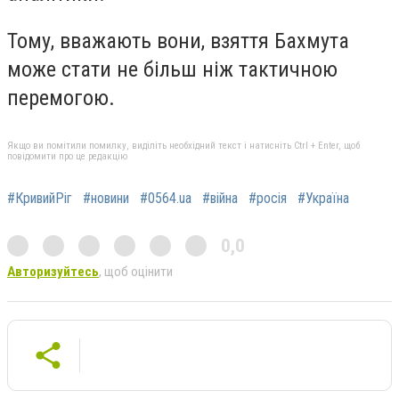
Тому, вважають вони, взяття Бахмута
може стати не більш ніж тактичною
перемогою.
Якщо ви помітили помилку, виділіть необхідний текст і натисніть Ctrl + Enter, щоб
повідомити про це редакцію
#КривийРіг
#новини
#0564.ua
#війна
#росія
#Україна
0,0
Авторизуйтесь
, щоб оцінити