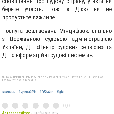
сповіщення про судову справу, у якій ви
берете участь. Тож із Дією ви не
пропустите важливе.
Послуга реалізована Мінцифрою спільно
з Державною судовою адміністрацією
України, ДП «Центр судових сервісів» та
ДП «Інформаційні судові системи».
Якщо ви помітили помилку, виділіть необхідний текст і натисніть Ctrl + Enter, щоб
повідомити про це редакцію
#новини
#кривийРіг
#0564ua
#дія
0,0
Авторизируйтесь
, чтобы оценить