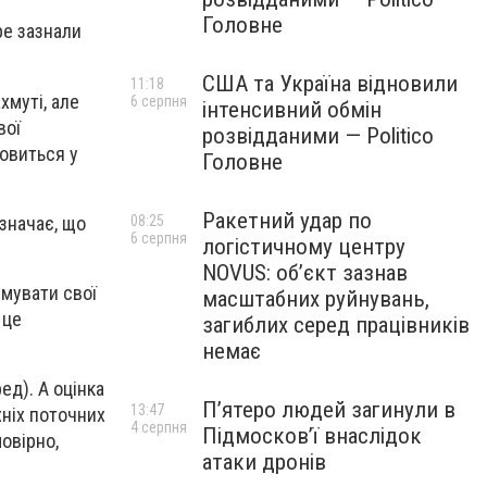
Головне
ре зазнали
США та Україна відновили
11:18
хмуті, але
6 серпня
інтенсивний обмін
вої
розвідданими — Politico
мовиться у
Головне
Ракетний удар по
означає, що
08:25
6 серпня
логістичному центру
NOVUS: об’єкт зазнав
имувати свої
масштабних руйнувань,
 це
загиблих серед працівників
немає
ед). А оцінка
П’ятеро людей загинули в
13:47
хніх поточних
4 серпня
Підмосков’ї внаслідок
овірно,
атаки дронів