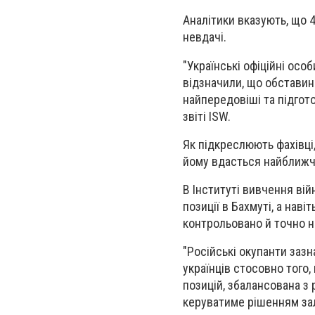
Аналітики вказують, що 
невдачі.
"Українські офіційні осо
відзначили, що обставин
найпередовіші та підгот
звіті ISW.
Як підкреслюють фахівці
йому вдасться найближчи
В Інституті вивчення ві
позиції в Бахмуті, а нав
контрольовано й точно н
"Російські окупанти зазн
українців стосовно того
позицій, збалансована з
керуватиме рішенням зал