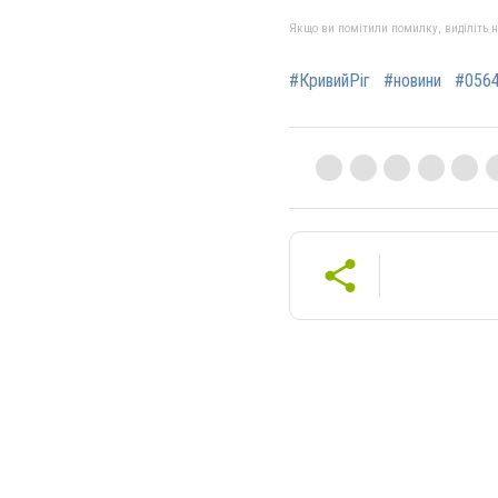
Якщо ви помітили помилку, виділіть нео
#КривийРіг
#новини
#0564