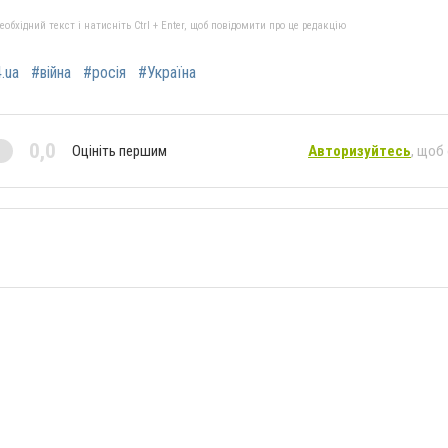
бхідний текст і натисніть Ctrl + Enter, щоб повідомити про це редакцію
.ua
#війна
#росія
#Україна
0,0
Оцініть першим
Авторизуйтесь
, щоб