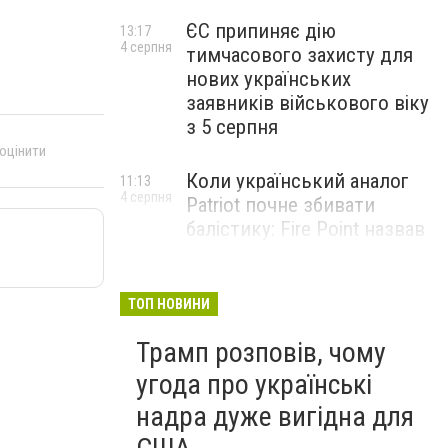
ЄС припиняє дію
13:17
4 серпня
тимчасового захисту для
нових українських
заявників військового віку
з 5 серпня
 оцінити
Коли український аналог
11:13
4 серпня
Patriot почне збивати
балістику: Fire Point назвав
терміни випробувань
комплексу Freyja
ТОП НОВИНИ
Жіноче здоров’я під час
09:01
Трамп розповів, чому
4 серпня
тривалого стресу: які
симптоми не варто
угода про українські
списувати на втому
надра дуже вигідна для
НОВИНИ КОМПАНІЙ