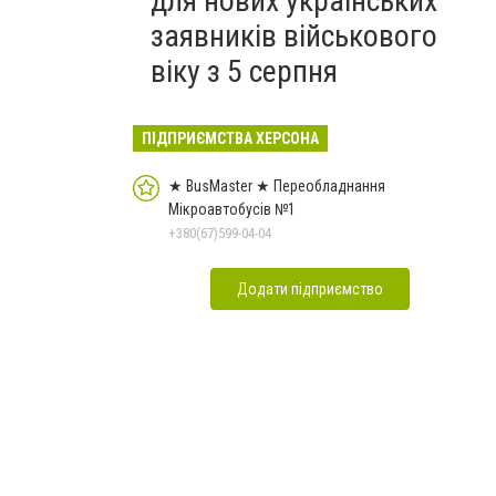
для нових українських
заявників військового
віку з 5 серпня
ПІДПРИЄМСТВА ХЕРСОНА
★ BusMaster ★ Переобладнання
Мікроавтобусів №1
+380(67)599-04-04
Додати підприємство