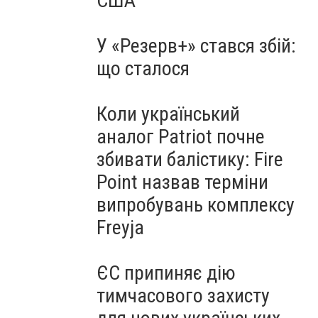
США
У «Резерв+» стався збій:
що сталося
Коли український
аналог Patriot почне
збивати балістику: Fire
Point назвав терміни
випробувань комплексу
Freyja
ЄС припиняє дію
тимчасового захисту