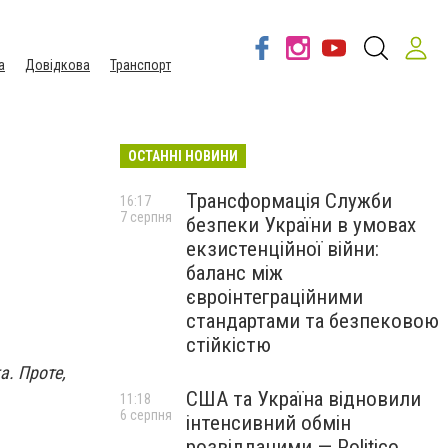
а
Довідкова
Транспорт
ОСТАННІ НОВИНИ
Трансформація Служби
16:17
7 серпня
безпеки України в умовах
екзистенційної війни:
баланс між
євроінтеграційними
стандартами та безпековою
стійкістю
а. Проте,
США та Україна відновили
11:18
6 серпня
інтенсивний обмін
розвідданими — Politico