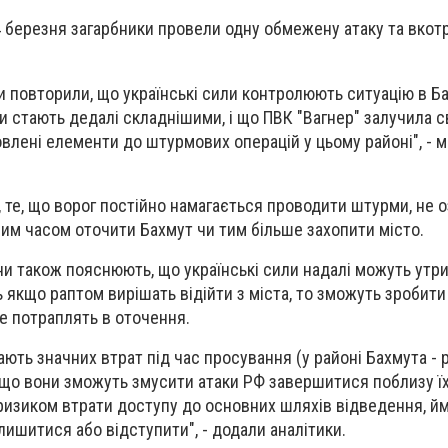
4 березня загарбники провели одну обмежену атаку та вкот
би повторили, що українські сили контролюють ситуацію в Ба
и стають дедалі складнішими, і що ПВК "Вагнер" залучила с
овлені елементи до штурмових операцій у цьому районі", - 
, те, що ворог постійно намагається проводити штурми, не 
м часом оточити Бахмут чи тим більше захопити місто.
йни також пояснюють, що українські сили надалі можуть утр
іть якщо раптом вирішать відійти з міста, то зможуть зробити
е потраплять в оточення.
ають значних втрат під час просування (у районі Бахмута - р
, що вони зможуть змусити атаки РФ завершитися поблизу ї
 ризиком втрати доступу до основних шляхів відведення, йм
ишитися або відступити", - додали аналітики.