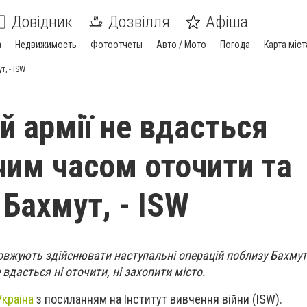
Довідник
Дозвілля
Афіша
а
Недвижимость
Фотоотчеты
Авто / Мото
Погода
Карта міст
, - ISW
й армії не вдасться
им часом оточити та
 Бахмут, - ISW
овжують здійснювати наступальні операцій поблизу Бахмут
вдасться ні оточити, ні захопити місто.
країна
з посиланням на Інститут вивчення війни (ISW).