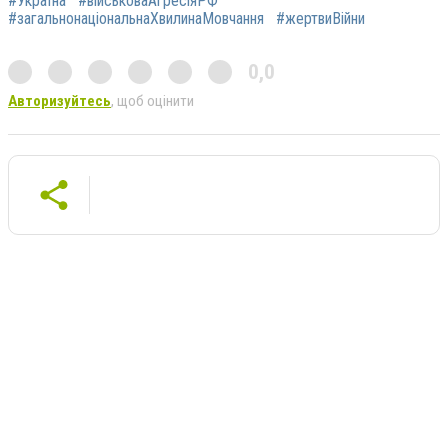
#Україна
#військоваАгресіяРФ
#загальнонаціональнаХвилинаМовчання
#жертвиВійни
0,0
Авторизуйтесь
, щоб оцінити